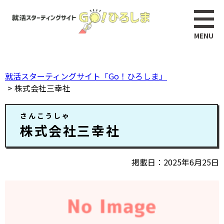
ペ
このページの本文へ
ー
ジ
の
先
頭
就活スターティングサイト「Go！ひろしま」
で
株式会社三幸社
す。
本
さんこうしゃ
文
株式会社三幸社
掲載日
2025年6月25日