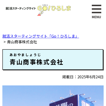
ペ
このページの本文へ
ー
ジ
の
先
頭
就活スターティングサイト「Go！ひろしま」
で
青山商事株式会社
す。
本
あおやましょうじ
文
青山商事株式会社
掲載日
2025年6月24日