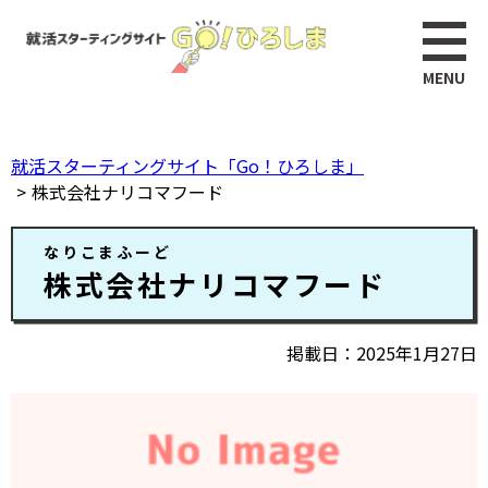
ペ
このページの本文へ
ー
ジ
の
先
頭
就活スターティングサイト「Go！ひろしま」
で
株式会社ナリコマフード
す。
本
なりこまふーど
文
株式会社ナリコマフード
掲載日
2025年1月27日