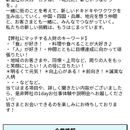
を。』
一緒に街のことを考えて、新しいドキドキやワクワクを
生み出していく。中国・四国・兵庫、地元を想う仲間
と、お客さまとも一緒に、みんなでつながっていく。
私たちの新しい挑戦は、もうはじまっています。
【弊社にマッチする人財のキーワード】
・「食」が好き！ ・料理や食べることが大好き♪
・「人」が好き！・仲間とともに目標達成に向かって頑
張りたい！
・地域のお客さまや、同僚・上司など、周りの人をもっ
と笑顔にしたい！人の役に立ちたい！
＊明るくて元気！ ＊向上心がある！＊前向き！＊誠実な
人柄
・・・などなど。
当てはまる項目や、詳しく聞きたい内容がございました
ら、是非弊社の1dayお仕事体験や説明会へお越しくださ
い☆
皆さまとお会いできるのを楽しみにお待ちしておりま
す！