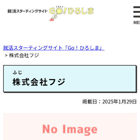
ペ
このページの本文へ
ー
ジ
の
先
頭
就活スターティングサイト「Go！ひろしま」
で
株式会社フジ
す。
本
ふじ
文
株式会社フジ
掲載日
2025年1月29日