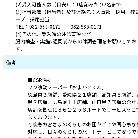
(2)受入可能人数（目安）：1店舗あたり2名まで
(3)担当部署（担当者）及び連絡先：人事部 採用・教
ープ 採用担当
TEL：082-535-0171 ：082-535-0171
(4)その他、受入時の注意事項など
腸内検査・実施2週間前からの体調管理をお願いしてお
す。
備考
■CSR活動
フジ移動スーパー「おまかせくん」
徳島県３店舗、愛媛県２１店舗、高知県５店舗、
県３店舗、広島県１１店舗、山口県７店舗の合計
店舗を拠点に８６台２５８ルートでサービスをご
しております。
今後もお客さまのくらしのお困りごとや関心事な
対応し、日々のくらしのパートナーとして安心で