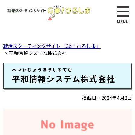
ペ
このページの本文へ
ー
ジ
の
先
頭
就活スターティングサイト「Go！ひろしま」
で
平和情報システム株式会社
す。
本
へいわじょうほうしすてむ
文
平和情報システム株式会社
掲載日
2024年4月2日