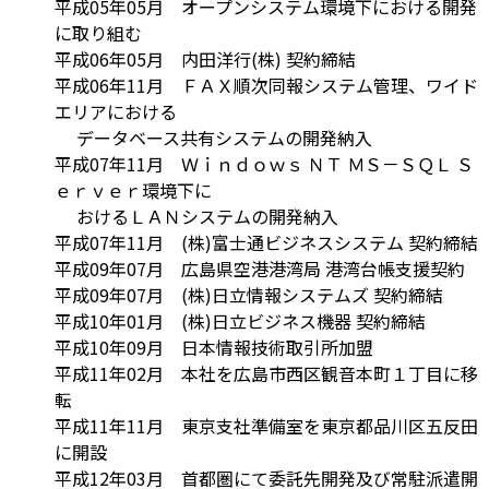
平成05年05月 オープンシステム環境下における開発
に取り組む
平成06年05月 内田洋行(株) 契約締結
平成06年11月 ＦＡＸ順次同報システム管理、ワイド
エリアにおける
データベース共有システムの開発納入
平成07年11月 Ｗｉｎｄｏｗｓ ＮＴ ＭＳ－ＳＱＬ Ｓ
ｅｒｖｅｒ環境下に
おけるＬＡＮシステムの開発納入
平成07年11月 (株)富士通ビジネスシステム 契約締結
平成09年07月 広島県空港港湾局 港湾台帳支援契約
平成09年07月 (株)日立情報システムズ 契約締結
平成10年01月 (株)日立ビジネス機器 契約締結
平成10年09月 日本情報技術取引所加盟
平成11年02月 本社を広島市西区観音本町１丁目に移
転
平成11年11月 東京支社準備室を東京都品川区五反田
に開設
平成12年03月 首都圏にて委託先開発及び常駐派遣開