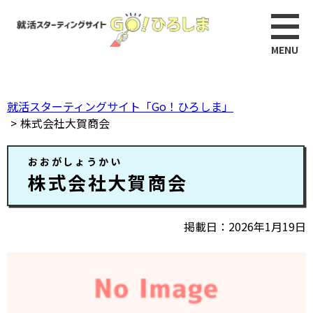
ペ
このページの本文へ
ー
ジ
の
先
頭
就活スターティングサイト「Go！ひろしま」
で
株式会社大賀商会
す。
本
おおがしょうかい
文
株式会社大賀商会
掲載日
2026年1月19日