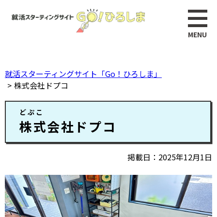
ペ
このページの本文へ
ー
ジ
の
先
頭
就活スターティングサイト「Go！ひろしま」
で
株式会社ドプコ
す。
本
どぷこ
文
株式会社ドプコ
掲載日
2025年12月1日