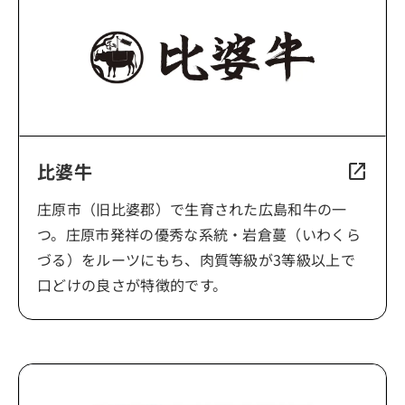
比婆牛
open_in_new
庄原市（旧比婆郡）で生育された広島和牛の一
つ。庄原市発祥の優秀な系統・岩倉蔓（いわくら
づる）をルーツにもち、肉質等級が3等級以上で
口どけの良さが特徴的です。