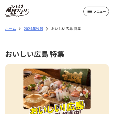
メニュー
2024年秋号の記事
chevron_right
chevron_right
ホーム
2024年秋号
おいしい広島 特集
おいしい広島 特集
おいしい広島 特集
インクルーシブ・スポーツ・フェスタ 特集
ひろしまの元気を創るひと
Team WISH
秋号のお知らせ
秋号のプレゼント