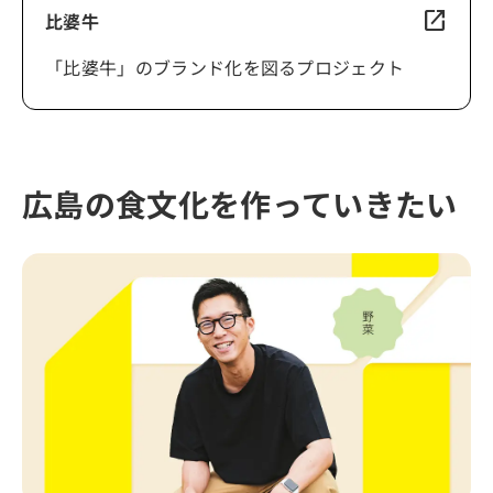
open_in_new
比婆牛
「比婆牛」のブランド化を図るプロジェクト
広島の食文化を作っていきたい