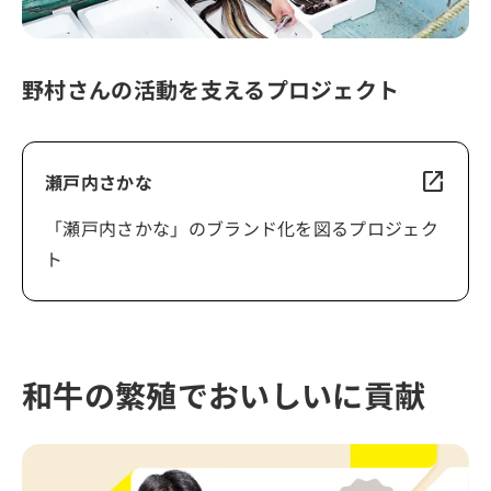
野村さんの活動を支えるプロジェクト
open_in_new
瀬戸内さかな
「瀬戸内さかな」のブランド化を図るプロジェク
ト
和牛の繁殖でおいしいに貢献