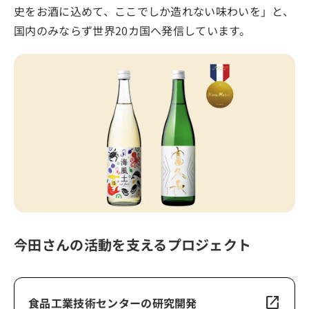
史をお酒に込めて、ここでしか造れない味わいを」と、
国内のみならず世界20カ国へ発信しています。
今田さんの活動を支えるプロジェクト
open_in_new
食品工業技術センターの研究開発