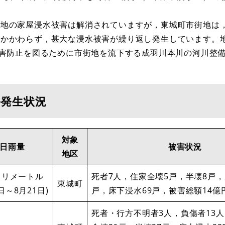
地の家屋浸水被害は解消されていますが，東城町市街地は
もかかわらず，甚大な浸水被害が繰り返し発生しています。
災害防止を図るために市街地を流下する成羽川本川の河川整
害発生状況
対象
2日雨量
被害状況
地区
0ミリメートル
死者7人，住家全壊5戸，半壊8戸，
東城町
0日～8月21日)
戸，床下浸水69戸，被害総額14億
死者・行方不明者3人，負傷者13