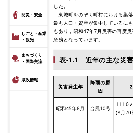
した。
東城町をのぞく町村における集落
防災・安全
最も人口・資産が集中しているに
もあり，昭和47年7月災害の再度
しごと・産業
急務となっています。
・観光
まちづくり
表-1.1 近年の主な災
・国際交流
県政情報
降雨の原
災害発生年
因
111.
昭和45年8月
台風10号
(8月2