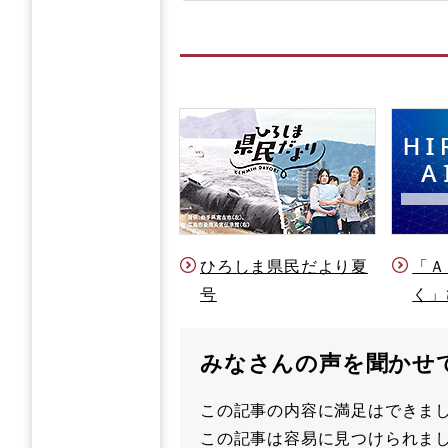
ひろしま県民だより夏
「Ａ
号
く」
みなさんの声を聞かせ
この記事の内容に満足はでき
満
この記事は容易に見つけられ
足
容