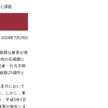
状と課題
2024年7月29日
大規模な被害が発
ク内の広範囲に
死者・行方不明
総額25億円と
の支川において
た。しかし，東
，平成5年7月
被害が発生しま