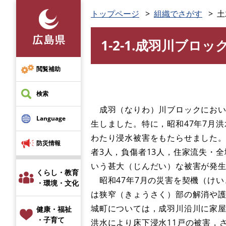
ペ
トップページ
組織でさがす
土
ー
ジ
1-2-1.成羽川ブ
の
本
先
文
頭
閲覧補助
で
す
検索
。
成羽（なりわ）川ブロックにおいて
Language
生しました。特に，昭和47年7月
わたり浸水被害をもたらせました
防災情報
者3人，負傷者13人，住家流失・全
いう甚大（じんだい）な被害が発
くらし・教育
昭和47年7月の災害を契機（けい
・環境・文化
は狭窄（きょうさく）部の解消や
城町については，成羽川沿川に家屋
健康・福祉
・子育て
洪水により床下浸水11戸の被害，