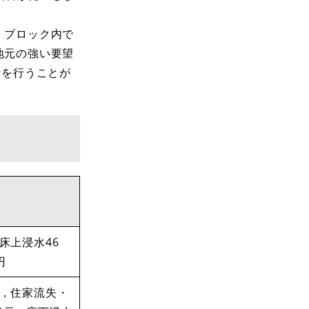
，ブロック内で
地元の強い要望
備を行うことが
床上浸水46
円
人，住家流失・