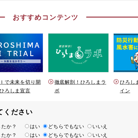
おすすめコンテンツ
Ｉで未来を切り開
徹底解剖！ひろしまラ
ひろし
ひろしま宣言
ボ
イン
てください
ましたか？
はい
どちらでもない
いいえ
ましたか？
はい
どちらでもない
いいえ