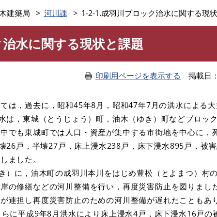
このページの本文へ
木建築局
河川課
1-2-1.成羽川ブロック治水に関する現
ロック治水に関する現状と課題
印刷用ページを表示する
掲載日
は，過去に，昭和45年8月，昭和47年7月の洪水による
洪水は，東城（とうじょう）町，油木（ゆき）町などブロッ
。中でも東城町では人口・資産が集中する市街地を中心に，
壊26戸，半壊27戸，床上浸水238戸，床下浸水895戸，被害
生しました。
き）に，油木町の成羽川本川をはじめ豊松（とよまつ）村
護岸の修繕などの河川整備を行い，再度災害防止を図りまし
が連担し再度災害防止のための河川整備が遅れたこともあり
さらに平成9年8月洪水により床上浸水4戸，床下浸水16戸の