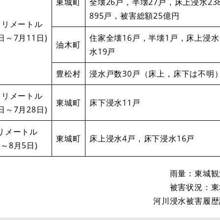
東城町
全壊26戸，半壊27戸，床上浸水2
895戸，被害総額25億円
8ミリメートル
0日～7月11日)
住家全壊16戸，半壊1戸，床上浸水
油木町
水19戸
豊松村
浸水戸数30戸（床上，床下は不明
0ミリメートル
東城町
床下浸水11戸
7日～7月28日)
ミリメートル
東城町
床上浸水4戸，床下浸水16戸
日～8月5日)
雨量：東城観
被害状況：東
河川浸水被害履歴