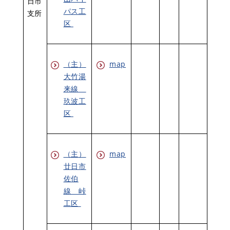
日市
パス工
支所
区
（主）
map
大竹湯
来線
玖波工
区
（主）
map
廿日市
佐伯
線 峠
工区