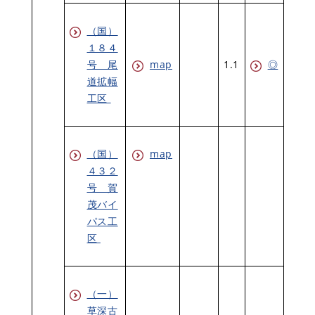
（国）
１８４
号 尾
map
1.1
◎
道拡幅
工区
（国）
map
４３２
号 賀
茂バイ
パス工
区
（一）
草深古