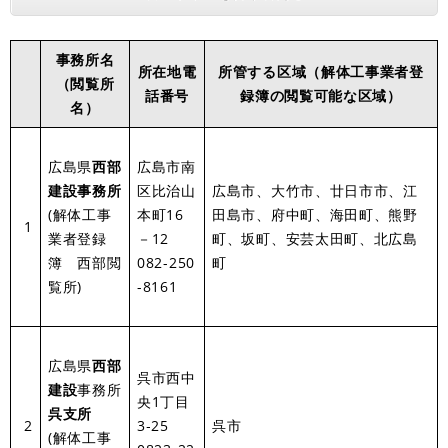
事務所名
所在地電
所管する区域（解体工事業者登
（閲覧所
話番号
録簿の閲覧可能な区域）
名）
広島県
西部
広島市南
建設事務所
区比治山
広島市、大竹市、廿日市市、江
(解体工事
本町16
田島市、府中町、海田町、熊野
1
業者登録
－12
町、坂町、安芸太田町、北広島
簿 西部閲
082-250
町
覧所)
-8161
広島県
西部
呉市西中
建設
事務所
央1丁目
呉支所
2
3‐25
呉市
(解体工事