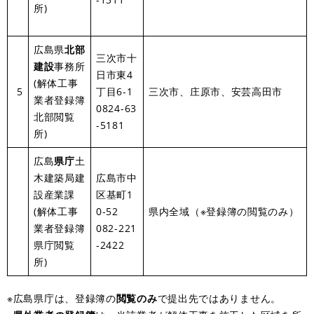
所)
広島県
北部
三次市十
建設
事務所
日市東4
(解体工事
5
丁目6‐1
三次市、庄原市、安芸高田市
業者登録簿
0824-63
北部閲覧
-5181
所)
広島
県庁
土
木建築局建
広島市中
設産業課
区基町1
(解体工事
0‐52
県内全域（※登録簿の閲覧のみ）
業者登録簿
082-221
県庁閲覧
-2422
所)
※広島県庁は、登録簿の
閲覧のみ
で提出先ではありません。