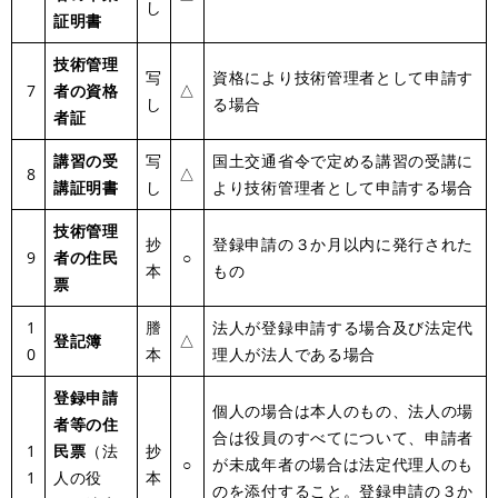
し
証明書
技術管理
写
資格により技術管理者として申請す
7
者の資格
△
し
る場合
者証
講習の受
写
国土交通省令で定める講習の受講に
8
△
講証明書
し
より技術管理者として申請する場合
技術管理
抄
登録申請の３か月以内に発行された
9
者の住民
○
本
もの
票
1
謄
法人が登録申請する場合及び法定代
登記簿
△
0
本
理人が法人である場合
登録申請
個人の場合は本人のもの、法人の場
者等の住
合は役員のすべてについて、申請者
1
民票
（法
抄
○
が未成年者の場合は法定代理人のも
1
人の役
本
のを添付すること。登録申請の３か