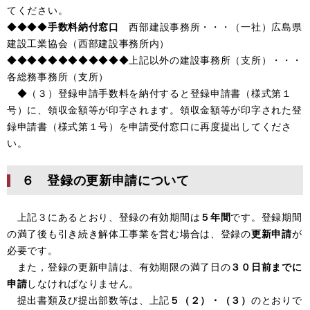
てください。
◆◆◆◆
手数料納付窓口
西部建設事務所・・・（一社）広島県
建設工業協会（西部建設事務所内）
◆◆◆◆◆◆◆◆◆◆◆◆上記以外の建設事務所（支所）・・・
各総務事務所（支所）
◆（３）登録申請手数料を納付すると登録申請書（様式第１
号）に、領収金額等が印字されます。領収金額等が印字された登
録申請書（様式第１号）を申請受付窓口に再度提出してくださ
い。
６ 登録の更新申請について
上記３にあるとおり、登録の有効期間は
５年間
です。登録期間
の満了後も引き続き解体工事業を営む場合は、登録の
更新申請
が
必要です。
また，登録の更新申請は、有効期限の満了日の
３０日前までに
申請
しなければなりません。
提出書類及び提出部数等は、上記
５（２）・（３）
のとおりで