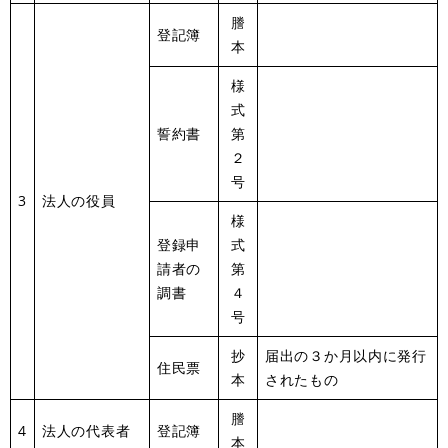
謄
登記簿
本
様
式
誓約書
第
２
号
3
法人の役員
様
登録申
式
請者の
第
調書
４
号
抄
届出の３か月以内に発行
住民票
本
されたもの
謄
4
法人の代表者
登記簿
本