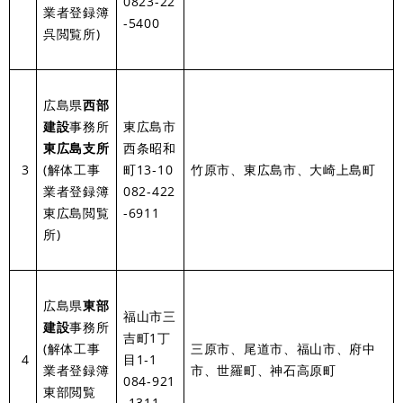
0823-22
業者登録簿
-5400
呉閲覧所)
広島県
西部
建設
事務所
東広島市
東広島支所
西条昭和
3
(解体工事
町13‐10
竹原市、東広島市、大崎上島町
業者登録簿
082-422
東広島閲覧
-6911
所)
広島県
東部
福山市三
建設
事務所
吉町1丁
(解体工事
三原市、尾道市、福山市、府中
4
目1‐1
業者登録簿
市、世羅町、神石高原町
084-921
東部閲覧
-1311