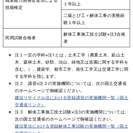
職業能力開発促進法による
１年以上
技能検定
二級とび工＋解体工事の実務経
験１年以上
解体工事施工技士試験※注3合格
民間試験合格者
者
注１一定の学科※注1とは，土木工学（農業土木、鉱山土
木、森林土木、砂防、治山、緑地又は造園に関する学科を
含む。）、建築学、都市工学、衛生工学又は交通工学に関
する学科を指します。
注２ 講習※注２の実施機関については、次の国土交通省
のホームページで御確認ください。
建設リサイクル法における登録講習の実施機関一覧（国土
交通省リンク）
注３ 解体工事施工技士試験※注3の実施機関については、
次の国土交通省のホームページで御確認ください。
建設業法における登録解体工事試験の実施機関一覧（国土