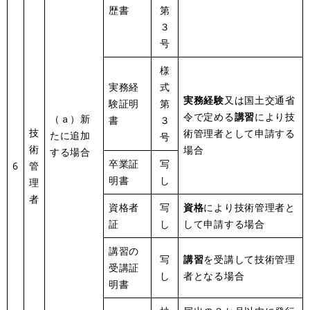
歴書
第
３
号
様
実務経
式
実務経験
又は国土交通省
験証明
第
令で定める
講習
により技
（ａ）新
書
３
技
術管理者として申請する
たに追加
号
術
場合
する場合
卒業証
写
6
管
明書
し
理
者
資格者
写
資格
により技術管理者と
証
し
して申請する場合
講習の
写
講習
を受講して技術管理
受講証
し
者となる場合
明書