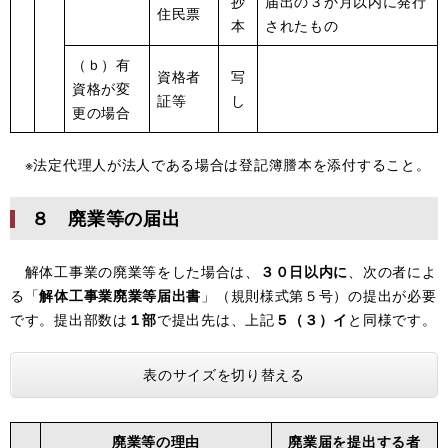
抄
届出の３か月以内に発行
住民票
本
されたもの
（ｂ）有
資格者
写
資格が変
証等
し
更の場合
※法定代理人が法人である場合は登記簿謄本を添付すること。
８ 廃業等の届出
解体工事業の廃業等をした場合は、
３０日以内に
、次の者によ
る「
解体工事業廃業等届出書
」（規則様式第５号）の提出が必要
です。提出部数は
１部
で提出先は、上記
５（３）イ
と同様です。
表のサイズを切り替える
廃業等の理由
廃業届を提出する者