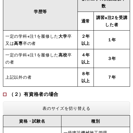
数
学歴等
講習※注2を受講
通常
した者
一定の学科※注1を履修した
大学
卒
２年
１年
又は
高専
卒の者
以上
一定の学科※注1を履修した
高校
卒
４年
３年
の者
以上
８年
上記以外の者
７年
以上
（２）有資格者の場合
表のサイズを切り替える
資格・試験名
種別
一級建設機械施工管理