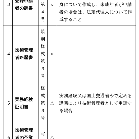
登録申請
3
第
○
身について作成し、未成年者が申請
者の調書
４
者の場合は、法定代理人について作
号
成すること
規
則
様
技術管理
4
式
○
者略歴書
第
３
号
様
式
実務経験又は国土交通省令で定める
実務経験
5
第
△
講習により技術管理者として申請す
証明書
３
る場合
号
技術管理
写
6
者の卒業
△