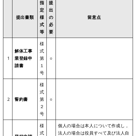
指
提
定
出
提出書類
様
の
留意点
式
必
等
要
様
解体工事
式
1
業登録申
第
○
請書
１
号
様
式
2
誓約書
第
○
２
号
様
個人の場合は本人について作成し，
式
法人の場合は役員すべて及び法人自