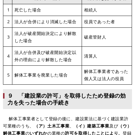
1
死亡した場合
相続人
2
法人が合併により消滅した場合
役員であった者
法人が破産開始決定により解散
3
破産管財人
した場合
法人が合併及び破産開始決定以
4
清算人
外の理由により解散した場合
解体工事業者であった
5
解体工事業を廃業した場合
個人又は法人の役員
９ 「建設業の許可」を取得したため登録の効
力を失った場合の手続き
解体工事業者として登録の後に、建設業法に基づく建設業許
可業種のうち、
（ア）土木工事業
、
（イ）建築工事業
及び
（ウ）
解体工事業
の
いずれか
の業種の
許可を取得したことにより、
登録