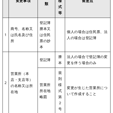
変更事項
様
留意点
類
式
等
登記簿
商号、名称又
謄本又
個人の場合は住民票、法
1
は氏名及び住
は住民
人の場合は登記簿
所
票の抄
本
謄
法人の場合で登記簿の変
登記簿
本
更を伴う場合のみ
規
営業所（本
則
店・支店等）
2
営業所
様
の名称又は所
変更が生じた営業所につ
所在地
式
在地
いて作成すること
略図
第
２
号