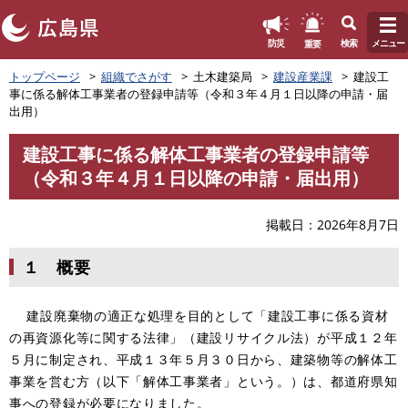
このページの本文へ
重要
防災
検索
メニュー
ペ
トップページ
組織でさがす
土木建築局
建設産業課
建設工
ー
事に係る解体工事業者の登録申請等（令和３年４月１日以降の申請・届
ジ
出用）
の
先
建設工事に係る解体工事業者の登録申請等
頭
本
（令和３年４月１日以降の申請・届出用）
で
文
す
。
掲載日
2026年8月7日
１ 概要
建設廃棄物の適正な処理を目的として「建設工事に係る資材
の再資源化等に関する法律」（建設リサイクル法）が平成１２年
５月に制定され、平成１３年５月３０日から、建築物等の解体工
事業を営む方（以下「解体工事業者」という。）は、都道府県知
事への登録が必要になりました。