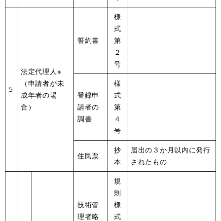
様
式
誓約書
第
２
号
法定代理人※
（申請者が未
様
5
成年者の場
登録申
式
合）
請者の
第
調書
４
号
抄
届出の３か月以内に発行
住民票
本
されたもの
規
則
技術管
様
理者略
式