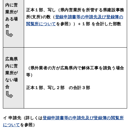
内に
営
正本１部
、
写し
（県内営業所を所管する県建設事務
業所が
所(支所)の数（
登録申請書等の申請先及び登録簿の
ある
場
閲覧所について
を参照））
＋１部 を合計した部数
合
広島県
内に
営
（県外業者の方が広島県内で解体工事を請負う場合
業所が
等）
ない
場
合
正本１部
、
写し２部
の合計
３部
イ 申請先（詳しくは
登録申請書等の申請先及び登録簿の閲覧所
について
を参照）