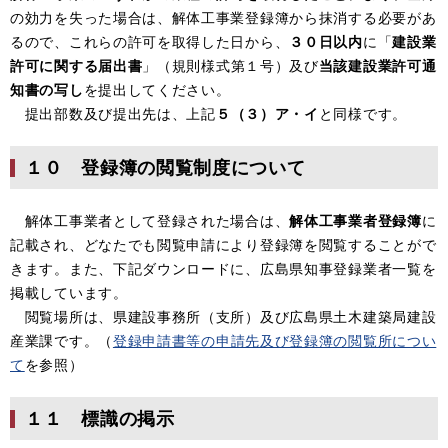
の効力を失った場合は、解体工事業登録簿から抹消する必要があ
るので、これらの許可を取得した日から、
３０日以内
に「
建設業
許可に関する届出書
」（規則様式第１号）及び
当該建設業許可通
知書の写し
を提出してください。
提出部数及び提出先は、上記
５（３）ア・イ
と同様です。
１０ 登録簿の閲覧制度について
解体工事業者として登録された場合は、
解体工事業者登録簿
に
記載され、どなたでも閲覧申請により登録簿を閲覧することがで
きます。また、下記ダウンロードに、広島県知事登録業者一覧を
掲載しています。
閲覧場所は、県建設事務所（支所）及び広島県土木建築局建設
産業課です。（
登録申請書等の申請先及び登録簿の閲覧所につい
て
を参照）
１１ 標識の掲示