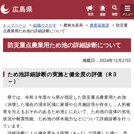
このページの本文へ
重要
防災
検索
メニュー
ペ
トップページ
組織でさがす
農林水産局
農業基盤課
防災重
ー
点農業用ため池の詳細診断について
ジ
の
防災重点農業用ため池の詳細診断について
先
本
頭
文
で
掲載日
2024年12月27日
す
。
ため池詳細診断の実施と健全度の評価（R３
～）
県では、令和３年度から県が指定した防災重点農業用ため池
（決壊した場合の浸水区域に家屋や公共施設等が存在し、人的被
害を与えるおそれのあるため池
）
において、ため池の堤体の劣化
状況や耐震性能、ため池の排水能力などについて詳細診断を行っ
ています。
詳細診断により健全度を３段階（A～C）で評価した後に、市