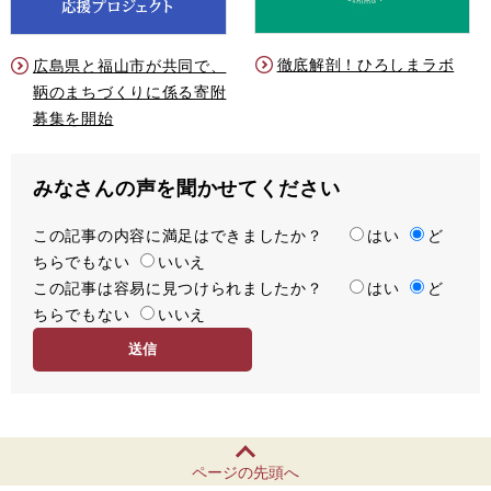
徹底解剖！ひろしまラボ
広島県と福山市が共同で、
鞆のまちづくりに係る寄附
募集を開始
みなさんの声を聞かせてください
この記事の内容に満足はできましたか？
満
はい
ど
ちらでもない
足
いいえ
この記事は容易に見つけられましたか？
度
容
はい
ど
ちらでもない
易
いいえ
度
ページの先頭へ