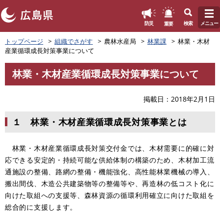
このページの本文へ
重要
防災
検索
メニュー
ペ
トップページ
組織でさがす
農林水産局
林業課
林業・木材
ー
産業循環成長対策事業について
ジ
の
林業・木材産業循環成長対策事業について
先
本
頭
文
で
掲載日
2018年2月1日
す
。
１ 林業・木材産業循環成長対策事業とは
林業・木材産業循環成長対策交付金では、木材需要に的確に対
応できる安定的・持続可能な供給体制の構築のため、木材加工流
通施設の整備、路網の整備・機能強化、高性能林業機械の導入、
搬出間伐、木造公共建築物等の整備等や、再造林の低コスト化に
向けた取組への支援等、森林資源の循環利用確立に向けた取組を
総合的に支援します。