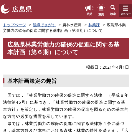
このページの本文へ
重要
防災
検索
メニュー
ペ
トップページ
組織でさがす
農林水産局
林業課
広島県林業
ー
労働力の確保の促進に関する基本計画（第６期）について
ジ
の
広島県林業労働力の確保の促進に関する基
先
本
本計画（第６期）について
頭
文
で
す
掲載日
2021年4月1日
。
基本計画策定の趣旨
国では，「林業労働力の確保の促進に関する法律」（平成８年
法律第45号）に基づき，「林業労働力の確保の促進に関する基
本方針」を策定し，林業労働力の確保の促進を図るための基本的
な方向や必要な措置を示しています。
県では，林業労働力の確保の促進に関する法律第４条に基づ
き，基本方針及び本県における森林・林業の特性を踏まえ，「広