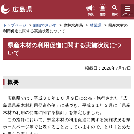
このページの本文へ
重要
防災
検索
メニュー
ペ
トップページ
組織でさがす
農林水産局
林業課
県産木材の
ー
利用促進に関する実施状況について
ジ
の
県産木材の利用促進に関する実施状況につ
先
本
いて
頭
文
で
す
掲載日
2026年7月17日
。
概要
広島県では，平成３０年１０ 月９日に公布・施行された「広
島県県産木材利用促進条例」に基づき、平成３１年３月に「県産
木材の利用の促進に関する指針」を策定しました。
この指針において、県産木材の利用促進に関する実施状況を県
ホームページ等で公表することとしていますので、とりまとめた
結果を公表します。