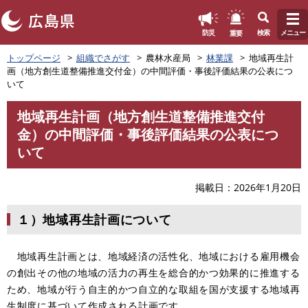
このページの本文へ
重要
防災
検索
メニュー
ペ
トップページ
組織でさがす
農林水産局
林業課
地域再生計
ー
画（地方創生道整備推進交付金）の中間評価・事後評価結果の公表につ
ジ
いて
の
先
地域再生計画（地方創生道整備推進交付
頭
本
金）の中間評価・事後評価結果の公表につ
で
文
す
いて
。
掲載日
2026年1月20日
１）地域再生計画について
地域再生計画とは、地域経済の活性化、地域における雇用機会
の創出その他の地域の活力の再生を総合的かつ効果的に推進する
ため、地域が行う自主的かつ自立的な取組を国が支援する地域再
生制度に基づいて作成される計画です。