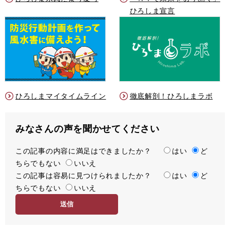
ひろしま宣言
ひろしまマイタイムライン
徹底解剖！ひろしまラボ
みなさんの声を聞かせてください
この記事の内容に満足はできましたか？
満
はい
ど
ちらでもない
足
いいえ
この記事は容易に見つけられましたか？
度
容
はい
ど
ちらでもない
易
いいえ
度