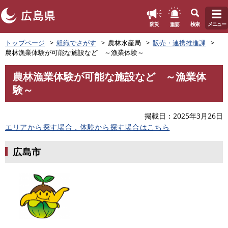
このページの本文へ
重要
防災
検索
メニュー
ペ
トップページ
組織でさがす
農林水産局
販売・連携推進課
ー
農林漁業体験が可能な施設など ～漁業体験～
ジ
の
農林漁業体験が可能な施設など ～漁業体
先
本
験～
頭
文
で
す
掲載日
2025年3月26日
。
エリアから探す場合，体験から探す場合はこちら
広島市