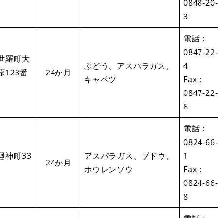
0848‐20
3
電話：
0847-22
世羅町大
ぶどう、アスパラガス、
4
原123番
24か月
キャベツ
Fax：
0847-22
6
電話：
0824-66
廻神町33
アスパラガス、ブドウ、
1
24か月
ホウレンソウ
Fax：
0824-66
8