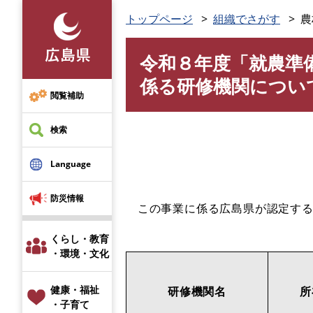
ペ
トップページ
組織でさがす
農
ー
ジ
令和８年度「就農準
の
本
先
文
係る研修機関につい
頭
閲覧補助
で
す
検索
。
Language
防災情報
この事業に係る広島県が認定する
くらし・教育
・環境・文化
健康・福祉
研修機関名
所
・子育て