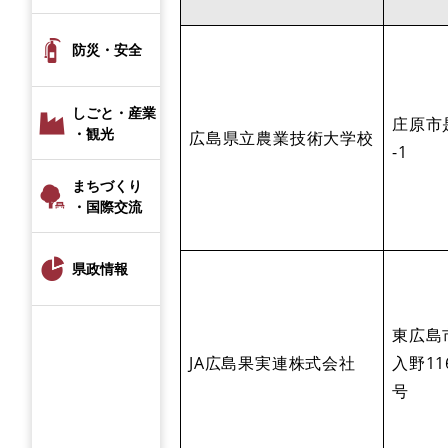
防災・安全
しごと・産業
庄原市
・観光
広島県立農業技術大学校
-1
まちづくり
・国際交流
県政情報
東広島
JA広島果実連株式会社
入野11
号