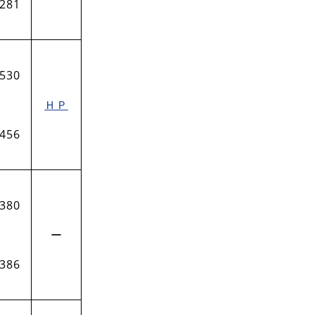
‐281
-530
ＨＰ
-456
-380
ー​
-386