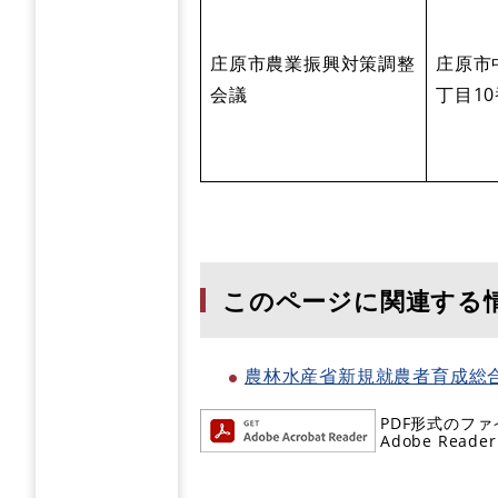
庄原市農業振興対策調整
庄原市
会議
丁目1
このページに関連する
農林水産省新規就農者育成総
PDF形式のファ
Adobe R