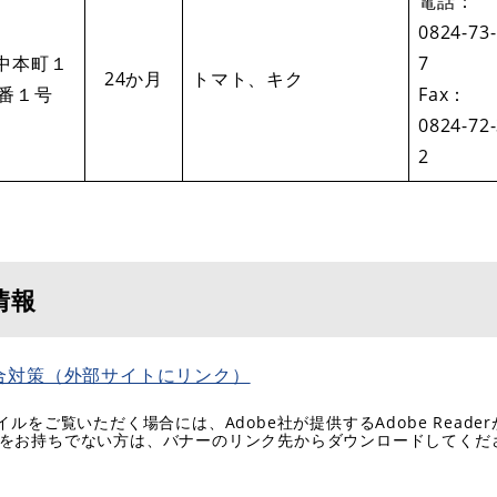
電話：
0824-73
中本町１
7
24か月
トマト、キク
0番１号
Fax：
0824-72
2
情報
合対策（外部サイトにリンク）
イルをご覧いただく場合には、Adobe社が提供するAdobe Reade
eaderをお持ちでない方は、バナーのリンク先からダウンロードしてく