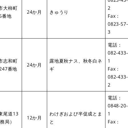
市大柿町
2
24か月
きゅうり
5番地
Fax：
0823-57
3
電話：
082-433
市志和町
露地夏秋ナス、秋冬白ネ
1
24か月
247番地
ギ
Fax：
082-433
2
電話：
0848‐20
東尾道13
わけぎおよび半促成とま
1
12か月
事務局）
と
Fax：