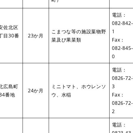
電話：
082-842
安佐北区
こまつな等の施設葉物野
1
丁目30番
23か月
菜及び果菜類
Fax：
082-845
0
電話：
0826-72
北広島町
ミニトマト、ホウレンソ
3
24か月
34番地
ウ、水稲
Fax：
0826-72
2
電話：
0823-43