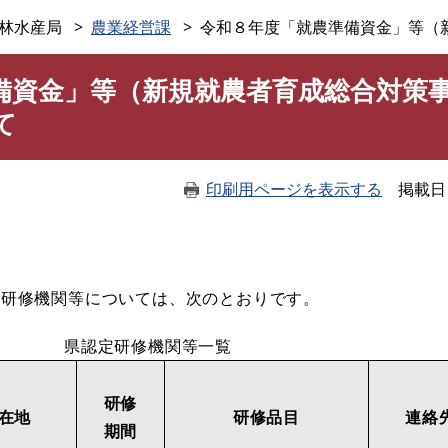
このページの本文へ
林水産局
農業経営課
令和８年度「就農準備資金」等（
備資金」等（新規就農者育成総合対策
て
印刷用ページを表示する
掲載日
研修機関等については、次のとおりです。
県認定研修機関等一覧
研修
在地
研修品目
連絡
期間