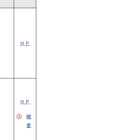
ＨＰ
ＨＰ
概
要