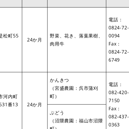
電話：
0824-72-
是松町55
野菜、花き、落葉果樹、
0094
24か月
肉用牛
Fax：
0824-72-
6749
かんきつ
電話：
（宮盛農園：呉市蒲刈
082-420-
町）
市河内町
7150
631番13
24か月
Fax：
ぶどう
082-437-
（沼隈農園：福山市沼隈
0363
町）