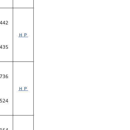
-442
ＨＰ
-435
-736
ＨＰ
-524
-164