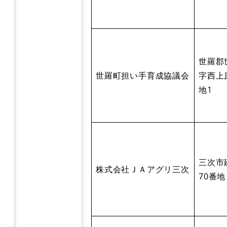
世羅郡
世羅町担い手育成協議会
字西上
地1
三次市
株式会社ＪＡアグリ三次
70番地