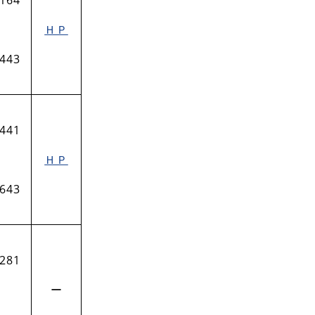
ＨＰ
-443
-441
ＨＰ
-643
‐281
ー