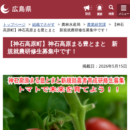
このページの本文へ
重要
防災
検索
メニュー
ペ
トップページ
組織でさがす
農林水産局
農業経営課
【神石
ー
高原町】神石高原まる豊とまと 新規就農研修生募集中です！
ジ
の
【神石高原町】神石高原まる豊とまと 新
先
本
規就農研修生募集中です！
頭
文
で
す
掲載日
2026年5月15日
。