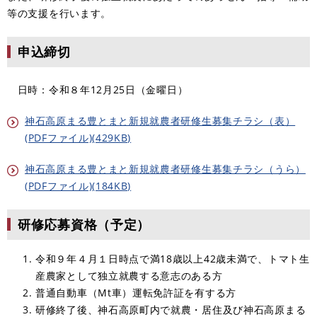
等の支援を行います。
申込締切
日時：令和８年12月25日（金曜日）
神石高原まる豊とまと新規就農者研修生募集チラシ（表）
(PDFファイル)(429KB)
神石高原まる豊とまと新規就農者研修生募集チラシ（うら）
(PDFファイル)(184KB)
研修応募資格（予定）
令和９年４月１日時点で満18歳以上42歳未満で、トマト生
産農家として独立就農する意志のある方
普通自動車（Mt車）運転免許証を有する方
研修終了後、神石高原町内で就農・居住及び神石高原まる