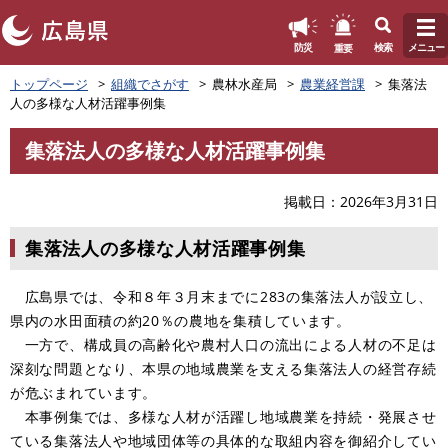
このページの本文へ
重要
防災
検索
メニュー
ペ
トップページ
組織でさがす
農林水産局
農業経営課
集落法
ー
人の多様な人材活躍事例集
ジ
の
集落法人の多様な人材活躍事例集
先
本
頭
文
で
掲載日
2026年3月31日
す
。
集落法人の多様な人材活躍事例集
広島県では、令和８年３月末までに283の集落法人が設立し、
県内の水田面積の約20％の農地を集積しています。
一方で、構成員の高齢化や農村人口の流出による人材の不足は
深刻な問題となり、本県の地域農業を支える集落法人の経営存続
が危ぶまれています。
本事例集では、多様な人材が活躍し地域農業を持続・発展させ
ている集落法人や地域団体等の具体的な取組内容を御紹介してい