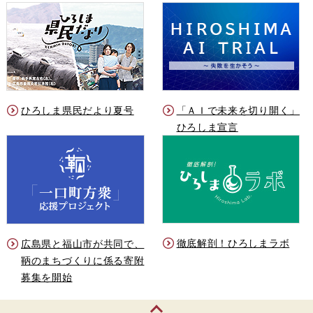
ひろしま県民だより夏号
「ＡＩで未来を切り開く」
ひろしま宣言
徹底解剖！ひろしまラボ
広島県と福山市が共同で、
鞆のまちづくりに係る寄附
募集を開始