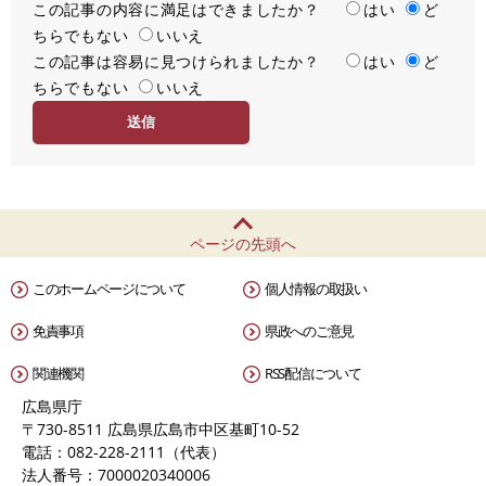
この記事の内容に満足はできましたか？
満
はい
ど
ちらでもない
足
いいえ
この記事は容易に見つけられましたか？
度
容
はい
ど
ちらでもない
易
いいえ
度
ページの先頭へ
このホームページについて
個人情報の取扱い
免責事項
県政へのご意見
関連機関
RSS配信について
広島県庁
〒730-8511 広島県広島市中区基町10-52
電話：082-228-2111（代表）
法人番号：7000020340006