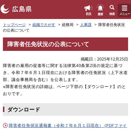
このページの本文へ
重要
防災
検索
メニュー
ペ
トップページ
組織でさがす
総務局
人事課
障害者任免状況
ー
の公表について
ジ
の
障害者任免状況の公表について
先
本
頭
文
で
掲載日
2025年12月25日
す
障害者の雇用の促進等に関する法律第40条第2項の規定に基づ
。
き、令和７年６月１日現在における障害者の任免状況（上下水道
部、議会事務局を含む）を公表します。
※障害者任免状況の詳細は、ページ下部の【ダウンロード】のと
おりです。
ダウンロード
障害者任免状況通報書（令和７年６月１日現在） (PDFファイ