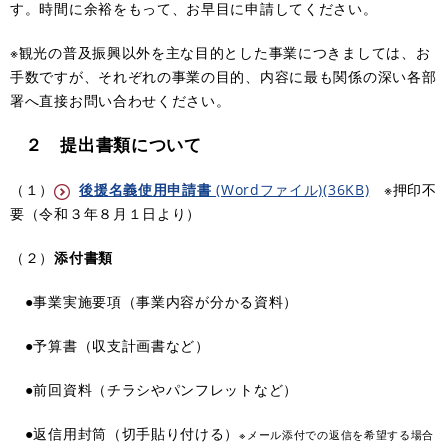
す。時間に余裕をもって、お早目に申請してください。
※観光の普及振興以外を主な目的とした事業につきましては、お
手数ですが、それぞれの事業の目的、内容に最も関係の深い各部
署へ直接お問い合わせください。
２ 提出書類について
（１）
後援名義使用申請書
(Wordファイル)(36KB)
※押印不
要（令和３年８月１日より）
（２）
添付書類
●事業実施要項（事業内容が分かる資料）
●予算書（収支計画書など）
●前回資料（チラシやパンフレットなど）
●返信用封筒（切手貼り付ける）
※メール添付での返信を希望する場合