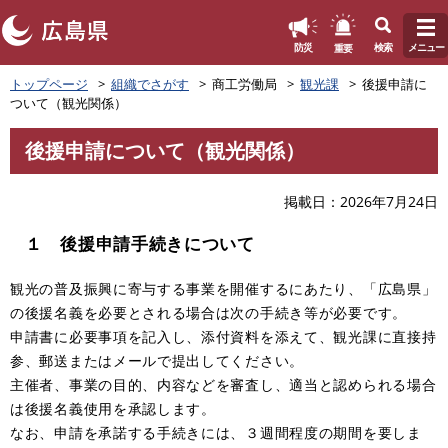
このページの本文へ
重要
防災
検索
メニュー
ペ
トップページ
組織でさがす
商工労働局
観光課
後援申請に
ー
ついて（観光関係）
ジ
の
後援申請について（観光関係）
先
本
頭
文
で
掲載日
2026年7月24日
す
。
１ 後援申請手続きについて
観光の普及振興に寄与する事業を開催するにあたり、「広島県」
の後援名義を必要とされる場合は次の手続き等が必要です。
申請書に必要事項を記入し、添付資料を添えて、観光課に直接持
参、郵送またはメールで提出してください。
主催者、事業の目的、内容などを審査し、適当と認められる場合
は後援名義使用を承認します。
なお、申請を承諾する手続きには、３週間程度の期間を要しま