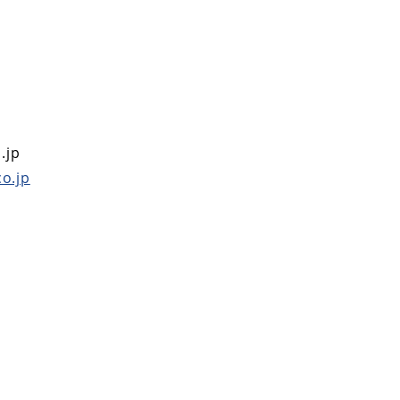
.jp
o.jp
p