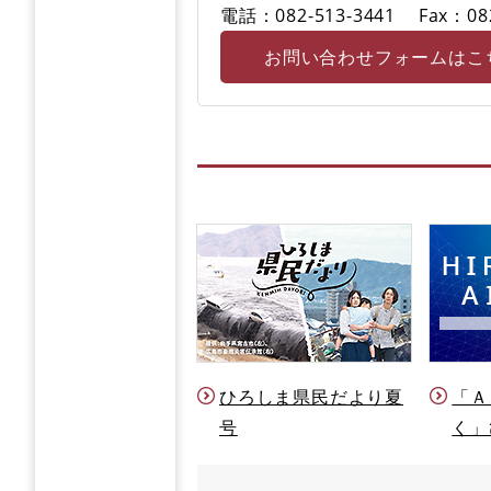
電話：082-513-3441
Fax：08
お問い合わせフォームはこ
ひろしま県民だより夏
「Ａ
号
く」