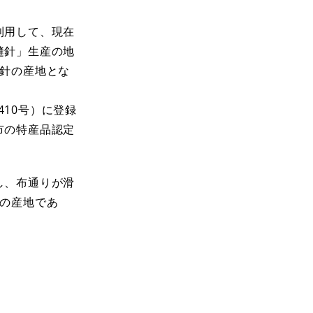
利用して、現在
縫針」生産の地
の針の産地とな
410号）に登録
市の特産品認定
し、布通りが滑
大の産地であ