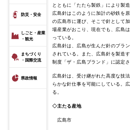
とともに「たたら製鉄」により製
広島針はこのように加計の砂鉄を
防災・安全
の広島市に運び、そこで針として
場産業がおこり、現在でも、広島は
しごと・産業
っている。
・観光
広島針は、広島が生んだ針のブランド
されている。また、広島針を製造
まちづくり
・国際交流
制度「ザ・広島ブランド」に認定
広島針は、受け継がれた高度な技
県政情報
らかな針仕事を可能にしている。広
る。
​◇主たる産地
広島市