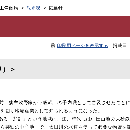
このページの本文へ
工労働局
観光課
広島針
印刷用ページを表示する
掲載日
り）＞
上前、藩主浅野家が下級武士の手内職として普及させたこと
どを図り地場産業として知られるようになった。
にある「加計」という地域は、江戸時代には中国山地の大砂
たら製鉄の中心地」で、太田川の水運を使って必要な物資を