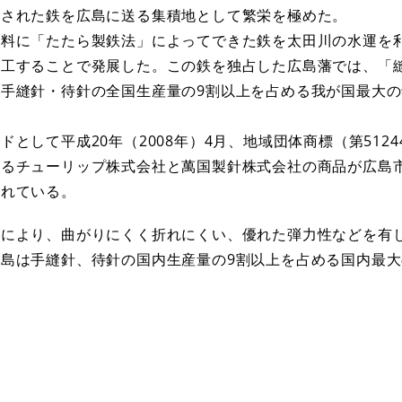
造された鉄を広島に送る集積地として繁栄を極めた。
原料に「たたら製鉄法」によってできた鉄を太田川の水運を
加工することで発展した。この鉄を独占した広島藩では、「
手縫針・待針の全国生産量の9割以上を占める我が国最大
として平成20年（2008年）4月、地域団体商標（第5124
するチューリップ株式会社と萬国製針株式会社の商品が広島
されている。
法により、曲がりにくく折れにくい、優れた弾力性などを有
島は手縫針、待針の国内生産量の9割以上を占める国内最