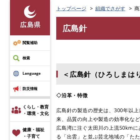
ペ
トップページ
組織でさがす
商
ー
ジ
広島針
の
本
先
文
頭
閲覧補助
で
す
検索
。
＜広島針（ひろしまは
Language
防災情報
◇沿革・特徴
くらし・教育
広島針の製造の歴史は、300年以
・環境・文化
来、品質の向上や製造の効率化な
広島湾に注ぐ太田川の上流50km
健康・福祉
る「出雲」と並ぶ芸北地域の「た
・子育て