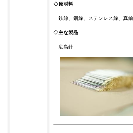
◇原材料
鉄線、鋼線、ステンレス線、真鍮線
◇主な製品
広島針