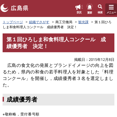
このページの本文へ
重要
防災
検索
メニュー
ペ
トップページ
組織でさがす
商工労働局
観光課
第１回ひろ
ー
しま和食料理人コンクール 成績優秀者 決定！
ジ
の
第１回ひろしま和食料理人コンクール 成
先
本
績優秀者 決定！
頭
文
で
す
掲載日
2015年12月8日
。
広島の食文化の発展とブランドイメージの向上を図
るため，県内の和食の若手料理人を対象とした「料理
コンクール」を開催し，成績優秀者３名を選定しまし
た。
成績優秀者
※敬称略，受付番号順