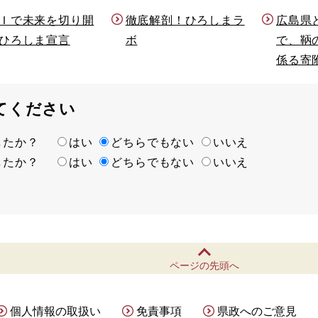
Ｉで未来を切り開
徹底解剖！ひろしまラ
広島県
ひろしま宣言
ボ
で、鞆
係る寄
てください
ましたか？
はい
どちらでもない
いいえ
ましたか？
はい
どちらでもない
いいえ
ページの先頭へ
個人情報の取扱い
免責事項
県政へのご意見