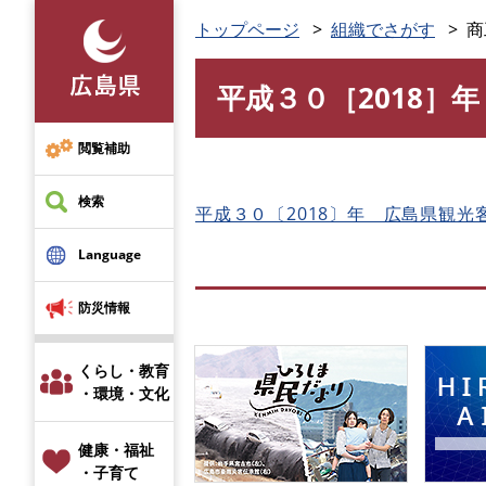
ペ
トップページ
組織でさがす
商
ー
ジ
平成３０［2018］
の
本
先
文
頭
閲覧補助
で
す
検索
平成３０〔2018〕年 広島県観
。
Language
防災情報
くらし・教育
・環境・文化
健康・福祉
・子育て