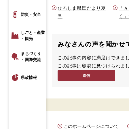
ひろしま県民だより夏
「Ａ
防災・安全
号
く」
しごと・産業
・観光
みなさんの声を聞かせ
まちづくり
この記事の内容に満足はでき
満
・国際交流
この記事は容易に見つけられ
足
容
度
易
県政情報
度
このホームページについて