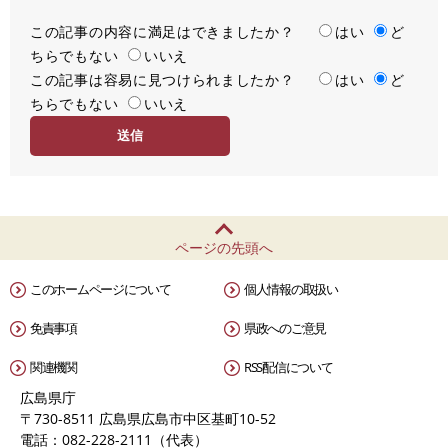
この記事の内容に満足はできましたか？
満
はい
ど
ちらでもない
足
いいえ
この記事は容易に見つけられましたか？
度
容
はい
ど
ちらでもない
易
いいえ
度
ページの先頭へ
このホームページについて
個人情報の取扱い
免責事項
県政へのご意見
関連機関
RSS配信について
広島県庁
〒730-8511 広島県広島市中区基町10-52
電話：082-228-2111（代表）