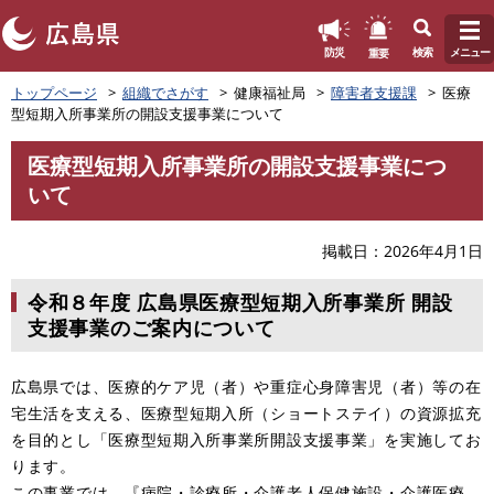
このページの本文へ
重要
防災
検索
メニュー
ペ
トップページ
組織でさがす
健康福祉局
障害者支援課
医療
ー
型短期入所事業所の開設支援事業について
ジ
の
医療型短期入所事業所の開設支援事業につ
先
本
いて
頭
文
で
す
掲載日
2026年4月1日
。
令和８年度 広島県医療型短期入所事業所 開設
支援事業のご案内について
広島県では、医療的ケア児（者）や重症心身障害児（者）等の在
宅生活を支える、医療型短期入所（ショートステイ）の資源拡充
を目的とし「医療型短期入所事業所開設支援事業」を実施してお
ります。
この事業では、『病院・診療所・介護老人保健施設・介護医療