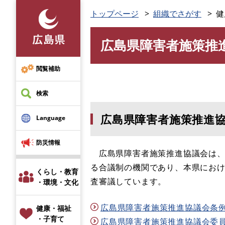
ペ
トップページ
組織でさがす
健
ー
ジ
広島県障害者施策推
の
本
先
文
頭
閲覧補助
で
す
検索
。
広島県障害者施策推進
Language
防災情報
広島県障害者施策推進協議会は、障
る合議制の機関であり、本県にお
くらし・教育
査審議しています。
・環境・文化
広島県障害者施策推進協議会条例 (P
健康・福祉
・子育て
広島県障害者施策推進協議会委員名簿 