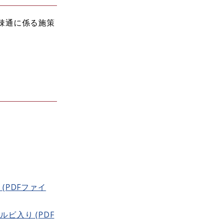
疎通に係る施策
(PDFファイ
ビ入り (PDF