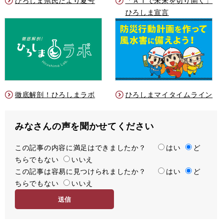
ひろしま県民だより夏号
「ＡＩで未来を切り開く」
ひろしま宣言
徹底解剖！ひろしまラボ
ひろしまマイタイムライン
みなさんの声を聞かせてください
この記事の内容に満足はできましたか？
満
はい
ど
ちらでもない
足
いいえ
この記事は容易に見つけられましたか？
度
容
はい
ど
ちらでもない
易
いいえ
度