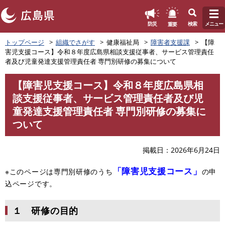
このページの本文へ
重要
防災
検索
メニュー
ペ
トップページ
組織でさがす
健康福祉局
障害者支援課
【障
ー
害児支援コース】令和８年度広島県相談支援従事者、サービス管理責任
ジ
者及び児童発達支援管理責任者 専門別研修の募集について
の
先
【障害児支援コース】令和８年度広島県相
頭
本
談支援従事者、サービス管理責任者及び児
で
文
す
童発達支援管理責任者 専門別研修の募集に
。
ついて
掲載日
2026年6月24日
「障害児支援コース」
※このページは専門別研修のうち
の申
込ページです。
１ 研修の目的