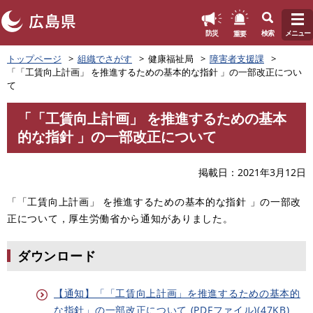
このページの本文へ
重要
防災
検索
メニュー
ペ
トップページ
組織でさがす
健康福祉局
障害者支援課
ー
「「工賃向上計画」 を推進するための基本的な指針 」の一部改正につい
ジ
て
の
先
「「工賃向上計画」 を推進するための基本
頭
本
的な指針 」の一部改正について
で
文
す
。
掲載日
2021年3月12日
「「工賃向上計画」 を推進するための基本的な指針 」の一部改
正について，厚生労働省から通知がありました。
ダウンロード
【通知】「「工賃向上計画」を推進するための基本的
な指針」の一部改正について (PDFファイル)(47KB)