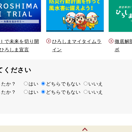
Ｉで未来を切り開
ひろしまマイタイムラ
徹底解
ひろしま宣言
イン
ボ
てください
ましたか？
はい
どちらでもない
いいえ
ましたか？
はい
どちらでもない
いいえ