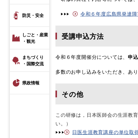
‣‣‣
令和６年度広島県発達障害児
防災・安全
受講申込方法
しごと・産業
・観光
令和６年度開催分については、
申
まちづくり
・国際交流
多数のお申し込みをいただき、あ
県政情報
その他
この研修は，日本医師会の生涯教
い。）
‣‣‣
日医生涯教育講座の単位取得に