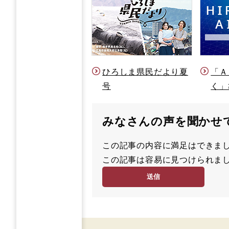
ひろしま県民だより夏
「Ａ
号
く」
みなさんの声を聞かせ
この記事の内容に満足はでき
満
この記事は容易に見つけられ
足
容
度
易
度