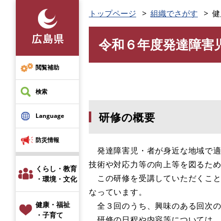
ペ
トップページ
組織でさがす
健
ー
ジ
令和６年度発達障害
の
本
先
文
頭
閲覧補助
で
す
検索
。
研修の概要
Language
防災情報
発達障害児・者が身近な地域で適
技術や対応力等の向上等を図るた
くらし・教育
この研修を受講していただくこと
・環境・文化
なっています。
健康・福祉
全３回のうち、興味のある回次の
・子育て
研修の日程や内容等については、