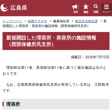
このページの本文へ
重要
防災
検索
メニュー
ペ
トップページ
組織でさがす
健康福祉局
食品生活衛生課
新
ー
規開設した理容所・美容所の施設情報（西部保健所呉支所）
ジ
の
新規開設した理容所・美容所の施設情報
先
本
（西部保健所呉支所）
頭
文
で
す
掲載日
2026年7月15日
。
理容師法第11条、美容師法第11条に基づく届出施設は次のと
おりです。
なお、広島県西部保健所呉支所が所管している市は、江田島市
です。
理容所