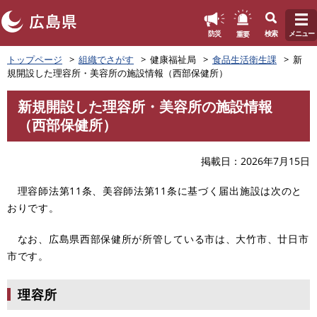
このページの本文へ
重要
防災
検索
メニュー
ペ
トップページ
組織でさがす
健康福祉局
食品生活衛生課
新
ー
規開設した理容所・美容所の施設情報（西部保健所）
ジ
の
新規開設した理容所・美容所の施設情報
先
本
（西部保健所）
頭
文
で
す
掲載日
2026年7月15日
。
理容師法第11条、美容師法第11条に基づく届出施設は次のと
おりです。
なお、広島県西部保健所が所管している市は、大竹市、廿日市
市です。
理容所