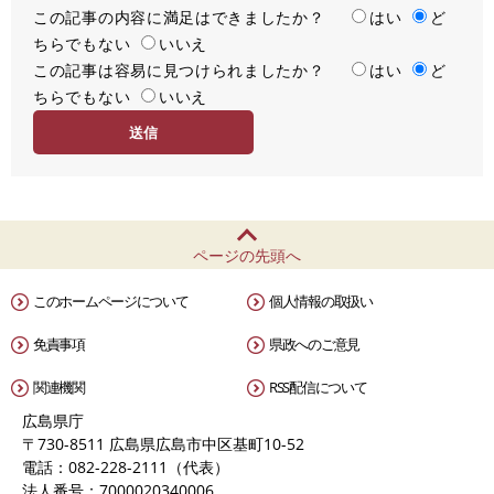
この記事の内容に満足はできましたか？
満
はい
ど
ちらでもない
足
いいえ
この記事は容易に見つけられましたか？
度
容
はい
ど
ちらでもない
易
いいえ
度
ページの先頭へ
このホームページについて
個人情報の取扱い
免責事項
県政へのご意見
関連機関
RSS配信について
広島県庁
〒730-8511 広島県広島市中区基町10-52
電話：082-228-2111（代表）
法人番号：7000020340006