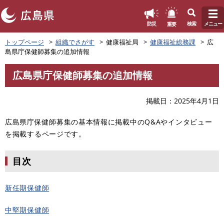
このページの本文へ
重要
防災
検索
メニュー
ペ
トップページ
組織でさがす
健康福祉局
健康福祉総務課
広
ー
島県庁保健師募集の追加情報
ジ
の
広島県庁保健師募集の追加情報
先
本
頭
文
で
掲載日
2025年4月1日
す
。
広島県庁保健師募集の基本情報に掲載中のQ&Aやインタビュー
を掲載するページです。
目次
新任期保健師
中堅期保健師