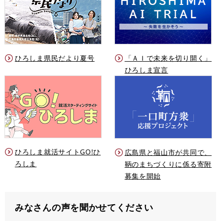
ひろしま県民だより夏号
「ＡＩで未来を切り開く」
ひろしま宣言
ひろしま就活サイトGO!ひ
広島県と福山市が共同で、
ろしま
鞆のまちづくりに係る寄附
募集を開始
みなさんの声を聞かせてください