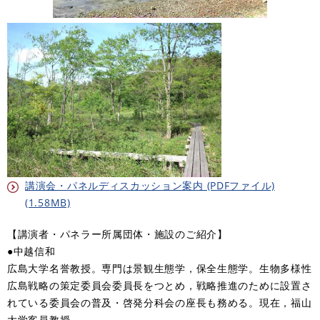
講演会・パネルディスカッション案内 (PDFファイル)
(1.58MB)
【講演者・パネラー所属団体・施設のご紹介】
●中越信和
広島大学名誉教授。専門は景観生態学，保全生態学。生物多様性
広島戦略の策定委員会委員長をつとめ，戦略推進のために設置さ
れている委員会の普及・啓発分科会の座長も務める。現在，福山
大学客員教授。