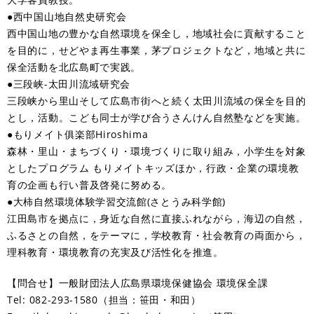
●西中国山地自然史研究会
西中国山地の豊かな自然環境を保全し，地域社会に貢献すること
を目的に，せどやま再生事業，茅プロジェクトなど，地域と共に
保全活動を北広島町で実践。
●三段峡-太田川流域研究会
三段峡から里山そして広島市街へと続く太田川流域の保全を目的
とし，活動。こども同士が学び合うさんけん自然塾などを実施。
●もりメイト俱楽部Hiroshima
森林・里山・まちづくり・環境づくりに取り組み，小学生を対象
としたプログラム もりメイトキッズほか，行政・企業の環境教
育の企画も行い普及啓発に努める。
●大柿自然環境体験学習交流館(さとうみ科学館)
江田島市を拠点に，身近な自然に直接ふれながら，海辺の自然，
ふるさとの自然，をテーマに，学校教育・社会教育の両面から，
理科教育・環境教育の充実及び活性化を推進。
【問合せ】一般財団法人広島県環境保健協会 環境保全課
Tel: 082-293-1580（担当：笹田・和田）