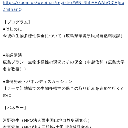
https://zoom.us/webinar/register/WN_RhbAHWAhQlCHJno
ZmlnanQ
【プログラム】
●はじめに
今後の生物多様性保全について（広島県環境県民局自然環境課）
●基調講演
広島プランー生物多様性の現況とその保全（中越信和（広島大学
名誉教授））
●事例発表・パネルディスカッション
【テーマ】地域での生物多様性の保全の取り組みを進めて行くた
めに
【パネラー】
河野弥生（NPO法人西中国山地自然史研究会）
本宮宏美（NPO法人三段峡-太田川流域研究会）