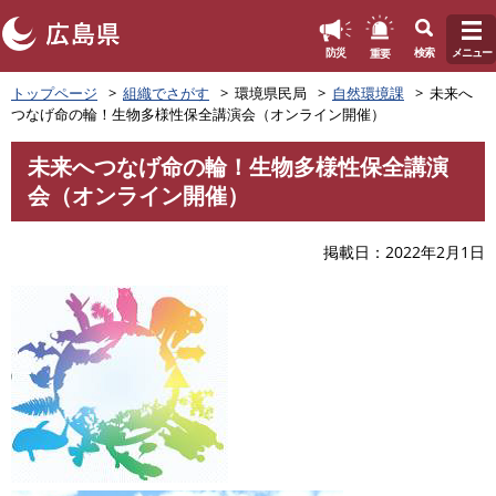
このページの本文へ
重要
防災
検索
メニュー
ペ
トップページ
組織でさがす
環境県民局
自然環境課
未来へ
ー
つなげ命の輪！生物多様性保全講演会（オンライン開催）
ジ
の
未来へつなげ命の輪！生物多様性保全講演
先
本
会（オンライン開催）
頭
文
で
す
掲載日
2022年2月1日
。