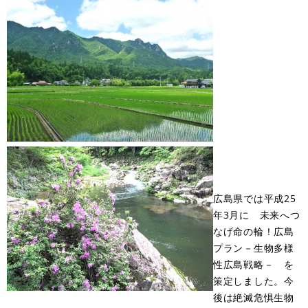
広島県では平成25
年3月に 未来へつ
なげ命の輪！広島
プラン－生物多様
性広島戦略－ を
策定しました。今
後は絶滅危惧生物