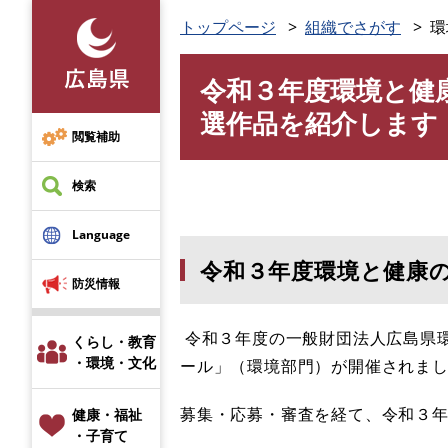
ペ
トップページ
組織でさがす
環
ー
ジ
令和３年度環境と健
の
本
先
文
選作品を紹介します
頭
閲覧補助
で
す
検索
。
Language
令和３年度環境と健康
防災情報
令和３年度の一般財団法人広島県
くらし・教育
・環境・文化
ール」（環境部門）が開催されま
募集・応募・審査を経て、令和３年
健康・福祉
・子育て