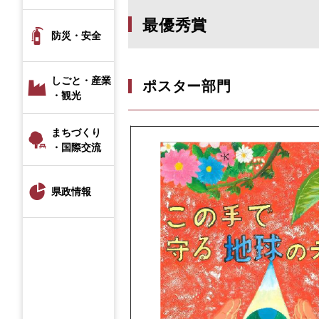
最優秀賞
防災・安全
しごと・産業
ポスター部門
・観光
まちづくり
・国際交流
県政情報