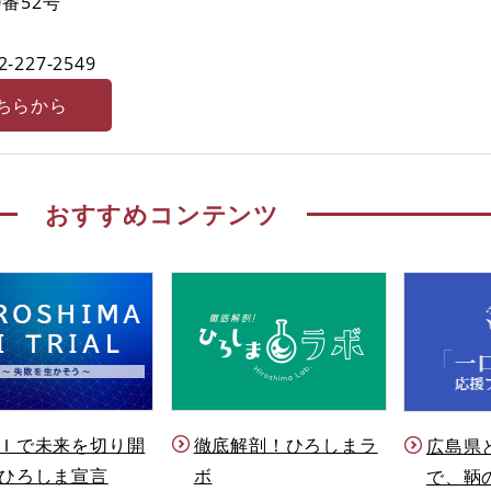
番52号
2-227-2549
ちらから
おすすめコンテンツ
Ｉで未来を切り開
徹底解剖！ひろしまラ
広島県
ひろしま宣言
ボ
で、鞆