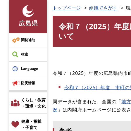
ペ
トップページ
組織でさがす
環
ー
ジ
令和７（2025）年
の
本
先
文
いて
頭
閲覧補助
で
す
検索
。
Language
令和７（2025）年度の広島県内
防災情報
令和７（2025）年度 市町の男
くらし・教育
同データが含まれた、全国の「
地
・環境・文化
況
」は内閣府ホームページに公表
健康・福祉
・子育て
参考