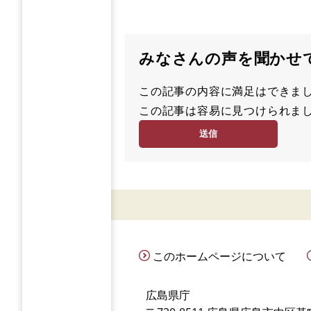
みなさんの声を聞かせ
この記事の内容に満足はでき
満
この記事は容易に見つけられ
足
容
度
易
度
このホームページについて
広島県庁