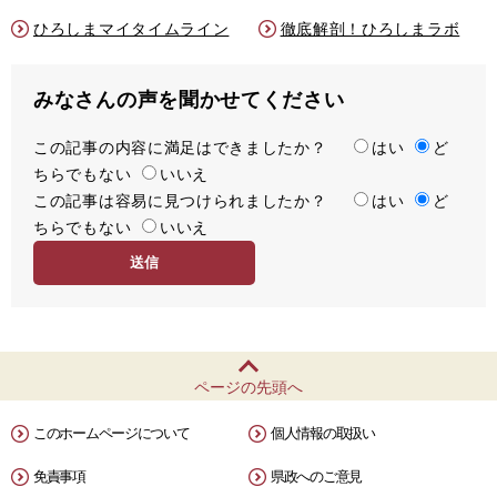
ひろしまマイタイムライン
徹底解剖！ひろしまラボ
みなさんの声を聞かせてください
この記事の内容に満足はできましたか？
満
はい
ど
ちらでもない
足
いいえ
この記事は容易に見つけられましたか？
度
容
はい
ど
ちらでもない
易
いいえ
度
ページの先頭へ
このホームページについて
個人情報の取扱い
免責事項
県政へのご意見