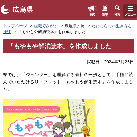
このページの本文へ
重要
防災
検索
メニュー
ペ
トップページ
組織でさがす
環境県民局
わたしらしい生き方応
ー
援課
「もやもや解消読本」を作成しました
ジ
の
「もやもや解消読本」を作成しました
先
本
頭
文
で
掲載日
2024年3月26日
す
。
県では、「ジェンダー」を理解する最初の一歩として、手軽に読
んでいただけるリーフレット「もやもや解消読本」を作成しまし
た。