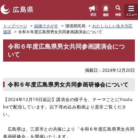
このページの本文へ
重要
防災
検索
メニュー
ペ
トップページ
組織でさがす
環境県民局
わたしらしい生き方応
ー
援課
令和６年度広島県男女共同参画講演会について
ジ
の
令和６年度広島県男女共同参画講演会につ
先
本
いて
頭
文
で
す
掲載日
2024年12月20日
。
令和６年度広島県男女共同参画研修会について
【2024年12月19日追記】講演会の様子を、テーマごとにYoutu
beで配信しています。以下埋め込み動画より是非ご覧くださ
い。
広島県は、三原市との共催により「令和６年度広島県男女共同
参画研修会」を開催いたします。