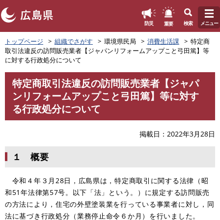
このページの本文へ
重要
防災
検索
メニュー
ペ
トップページ
組織でさがす
環境県民局
消費生活課
特定商
ー
取引法違反の訪問販売業者【ジャパンリフォームアップこと弓田篤】等
ジ
に対する行政処分について
の
先
特定商取引法違反の訪問販売業者【ジャパ
頭
本
ンリフォームアップこと弓田篤】等に対す
で
文
す
る行政処分について
。
掲載日
2022年3月28日
１ 概要
令和４年３月28日，広島県は，特定商取引に関する法律（昭
和51年法律第57号。以下「法」という。）に規定する訪問販売
の方法により，住宅の外壁塗装業を行っている事業者に対し，同
法に基づき行政処分（業務停止命令６か月）を行いました。