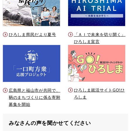
ひろしま県民だより夏号
「ＡＩで未来を切り開く」
ひろしま宣言
ひろしま就活サイトGO!ひ
広島県と福山市が共同で、
ろしま
鞆のまちづくりに係る寄附
募集を開始
みなさんの声を聞かせてください