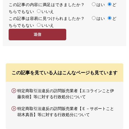
この記事の内容に満足はできましたか？
満
はい
ど
ちらでもない
足
いいえ
この記事は容易に見つけられましたか？
度
容
はい
ど
ちらでもない
易
いいえ
度
この記事を見ている人はこんなページも見ています
特定商取引法違反の訪問販売業者【エコラインこと伊
藤良樹】等に対する行政処分について
特定商取引法違反の訪問販売業者【Ｅ－サポートこと
胡木真吾】等に対する行政処分について