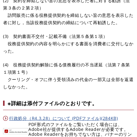
(2) 契約を締結しない旨の意思を表示した者に対する勧誘（法
第３条の２第２項）
訪問販売に係る役務提供契約を締結しない旨の意思を表示した
者に対し，当該役務提供契約の締結について再勧誘した。
(3) 契約書面不交付・記載不備（法第５条第１項）
役務提供契約の内容を明らかにする書面を消費者に交付しなか
った。
(4) 役務提供契約解除に係る債務履行の不当遅延（法第７条第
１項第１号）
クーリング・オフに伴う受領済みの代金の一部又は全部を返還
しなかった。
※詳細は添付ファイルのとおりです。
行政処分（R4.3.28）について (PDFファイル)(284KB)
PDF形式のファイルをご覧いただく場合には、
Adobe社が提供するAdobe Readerが必要です。
Adobe Readerをお持ちでない方は、バナーのリン