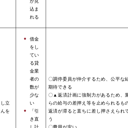
が見
込ま
れる
借金
をし
てい
る貸
金業
者の
〇調停委員が仲介するため、公平な
数が
期待できる
少な
〇▲返済計画に強制力があるため、
申し立
い
らの給与の差押え等を止められるも
せんを
「引
返済が滞ると直ちに差し押さえられ
る
き直
う
し計
〇費用が安い