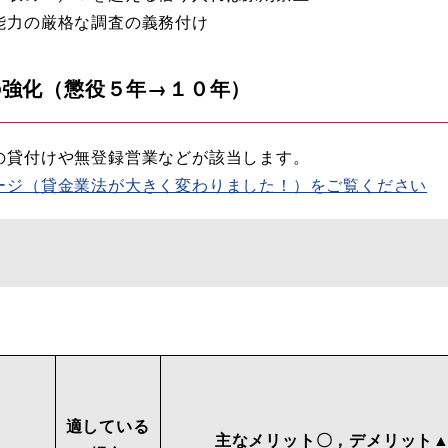
能力の厳格な調査の義務付け
の強化（懲役５年→１０年）
の貸付けや無登録営業などが該当します。
ージ（貸金業法が大きく変わりました！）をご覧ください
適している
主なメリット〇，デメリット