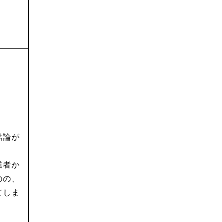
結論が
業者か
のの、
てしま