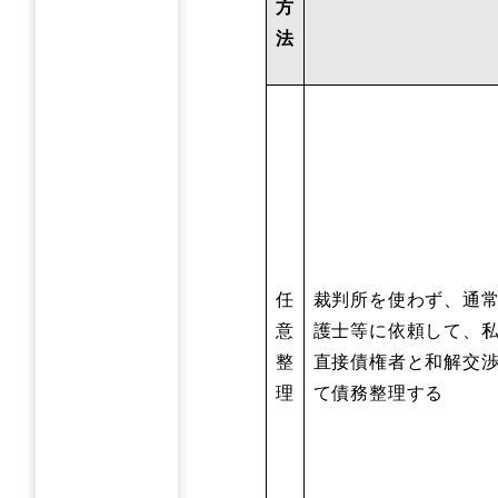
方
法
任
裁判所を使わず、通
意
護士等に依頼して、
整
直接債権者と和解交
理
て債務整理する