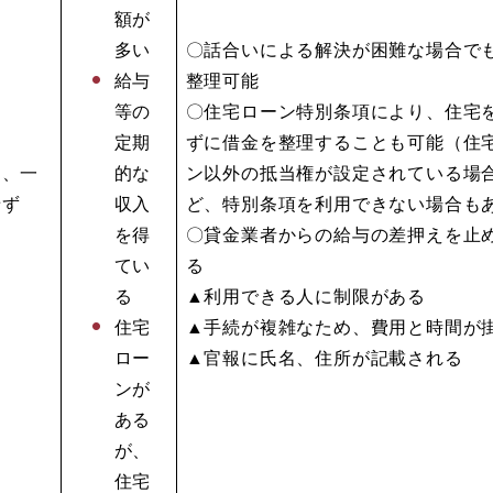
額が
多い
〇話合いによる解決が困難な場合で
給与
整理可能
等の
〇住宅ローン特別条項により、住宅
定期
ずに借金を整理することも可能（住
て、一
的な
ン以外の抵当権が設定されている場
せず
収入
ど、特別条項を利用できない場合も
を得
〇貸金業者からの給与の差押えを止
てい
る
る
▲利用できる人に制限がある
住宅
▲手続が複雑なため、費用と時間が
ロー
▲官報に氏名、住所が記載される
ンが
ある
が、
住宅