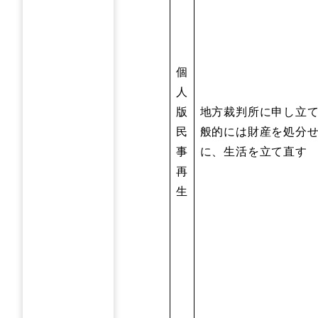
個
人
版
地方裁判所に申し立
民
般的には財産を処分
事
に、生活を立て直す
再
生