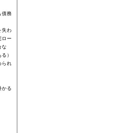
も債務
を失わ
宅ロー
合な
ある）
められ
掛かる