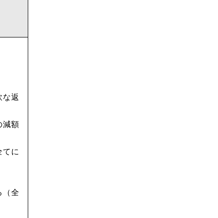
軟な返
の減額
全てに
る（全