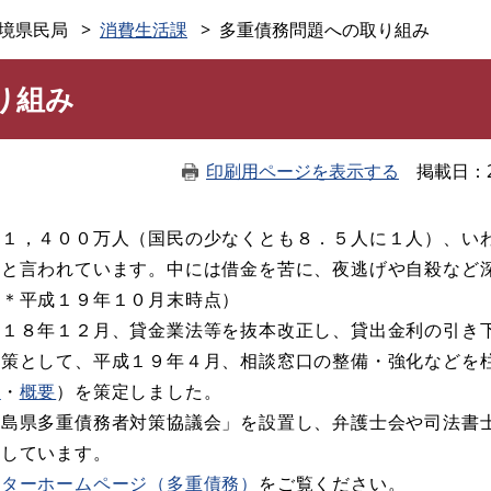
このページの本文へ
境県民局
消費生活課
多重債務問題への取り組み
り組み
印刷用ページを表示する
掲載日
１，４００万人（国民の少なくとも８．５人に１人）、い
＊と言われています。中には借金を苦に、夜逃げや自殺など
（＊平成１９年１０月末時点）
１８年１２月、貸金業法等を抜本改正し、貸出金利の引き
対策として、平成１９年４月、相談窓口の整備・強化などを
文
・
概要
）を策定しました。
島県多重債務者対策協議会」を設置し、弁護士会や司法書
議しています。
ンターホームページ（多重債務）
をご覧ください。