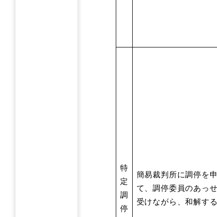
特
簡易裁判所に調停を
定
て、調停委員のあっ
調
受けながら、和解す
停