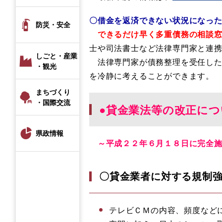
〇借金を返済できない状況になっ
防災・安全
できるだけ早く多重債務の相談
士や司法書士など法律専門家と連
しごと・産業
法律専門家が債務整理を受任した
・観光
を冷静に考えることができます。
まちづくり
・国際交流
●貸金業法等の改正に
県政情報
～平成２２年６月１８日に完全施
〇貸金業者に対する規制
テレビＣＭの内容、頻度など