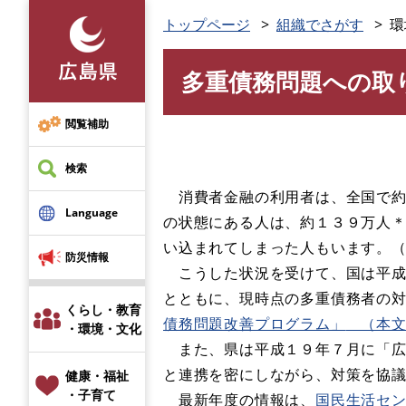
ペ
トップページ
組織でさがす
環
ー
ジ
多重債務問題への取
の
本
先
文
頭
閲覧補助
で
す
検索
。
消費者金融の利用者は、全国で約
Language
の状態にある人は、約１３９万人
い込まれてしまった人もいます。
防災情報
こうした状況を受けて、国は平成
とともに、現時点の多重債務者の
くらし・教育
債務問題改善プログラム」
（本
・環境・文化
また、県は平成１９年７月に「広
と連携を密にしながら、対策を協
健康・福祉
・子育て
最新年度の情報は、
国民生活セ