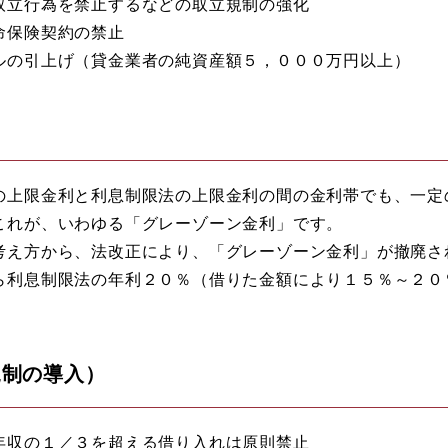
取立行為を禁止するなどの取立規制の強化
命保険契約の禁止
ルの引上げ（貸金業者の純資産額５，０００万円以上）
の上限金利と利息制限法の上限金利の間の金利帯でも、一定
これが、いわゆる「グレーゾーン金利」です。
考え方から、法改正により、「グレーゾーン金利」が撤廃さ
ら利息制限法の年利２０％（借りた金額により１５％～２０
規制の導入）
年収の１／３を超える借り入れは原則禁止