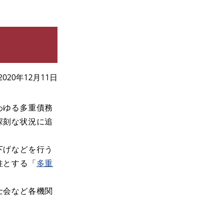
2020年12月11日
わゆる多重債務
深刻な状況に追
下げなどを行う
柱とする「
多重
士会など各機関