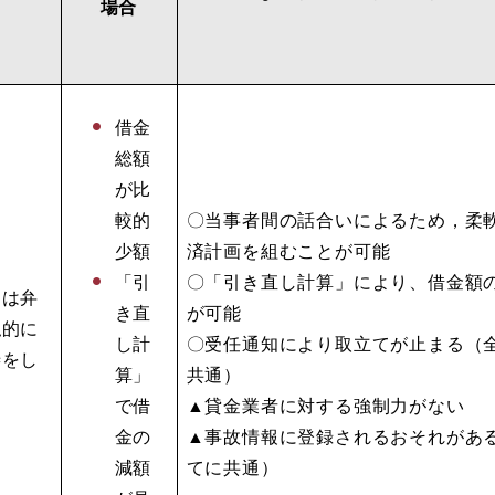
場合
借金
総額
が比
較的
〇当事者間の話合いによるため，柔
少額
済計画を組むことが可能
「引
〇「引き直し計算」により、借金額
常は弁
き直
が可能
私的に
し計
〇受任通知により取立てが止まる（
渉をし
算」
共通）
で借
▲貸金業者に対する強制力がない
金の
▲事故情報に登録されるおそれがあ
減額
てに共通）