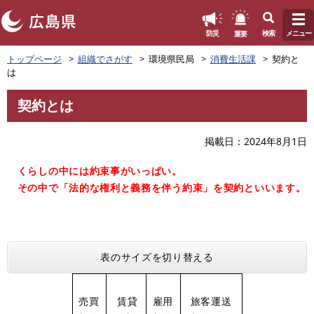
このページの本文へ
重要
防災
検索
メニュー
ペ
トップページ
組織でさがす
環境県民局
消費生活課
契約と
ー
は
ジ
の
契約とは
先
本
頭
文
で
掲載日
2024年8月1日
す
。
くらしの中には約束事がいっぱい。
その中で「法的な権利と義務を伴う約束」を契約といいます。
表のサイズを切り替える
売買
賃貸
雇用
旅客運送