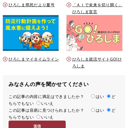
ひろしま県民だより夏号
「ＡＩで未来を切り開く」
ひろしま宣言
ひろしまマイタイムライン
ひろしま就活サイトGO!ひ
ろしま
みなさんの声を聞かせてください
この記事の内容に満足はできましたか？
満
はい
ど
ちらでもない
足
いいえ
この記事は容易に見つけられましたか？
度
容
はい
ど
ちらでもない
易
いいえ
度