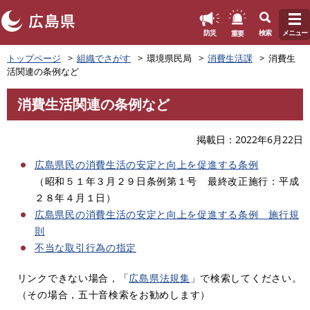
このページの本文へ
重要
防災
検索
メニュー
ペ
トップページ
組織でさがす
環境県民局
消費生活課
消費生
ー
活関連の条例など
ジ
の
消費生活関連の条例など
先
本
頭
文
で
掲載日
2022年6月22日
す
広島県民の消費生活の安定と向上を促進する条例
。
（昭和５１年３月２９日条例第１号 最終改正施行：平成
２８年４月１日）
広島県民の消費生活の安定と向上を促進する条例 施行規
則
不当な取引行為の指定
リンクできない場合，「
広島県法規集
」で検索してください。
（その場合，五十音検索をお勧めします）