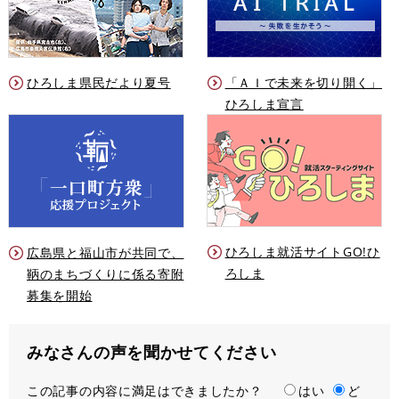
ひろしま県民だより夏号
「ＡＩで未来を切り開く」
ひろしま宣言
ひろしま就活サイトGO!ひ
広島県と福山市が共同で、
ろしま
鞆のまちづくりに係る寄附
募集を開始
みなさんの声を聞かせてください
この記事の内容に満足はできましたか？
満
はい
ど