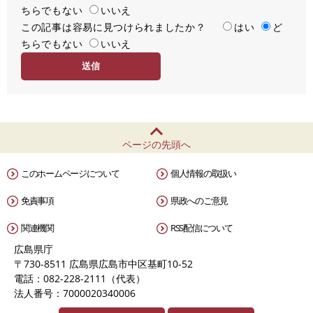
ちらでもない
足
いいえ
この記事は容易に見つけられましたか？
度
容
はい
ど
ちらでもない
易
いいえ
度
ページの先頭へ
このホームページについて
個人情報の取扱い
免責事項
県政へのご意見
関連機関
RSS配信について
広島県庁
〒730-8511 広島県広島市中区基町10-52
電話：082-228-2111（代表）
法人番号：7000020340006