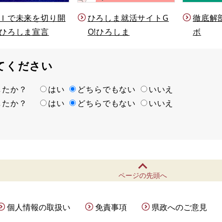
Ｉで未来を切り開
ひろしま就活サイトG
徹底解
ひろしま宣言
O!ひろしま
ボ
てください
ましたか？
はい
どちらでもない
いいえ
ましたか？
はい
どちらでもない
いいえ
ページの先頭へ
個人情報の取扱い
免責事項
県政へのご意見