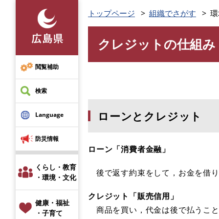
ペ
トップページ
組織でさがす
環
ー
ジ
クレジットの仕組み
の
本
先
文
頭
閲覧補助
で
す
検索
。
ローンとクレジット
Language
防災情報
ローン「消費者金融」
くらし・教育
後で返す約束をして，お金を借り
・環境・文化
クレジット「販売信用」
健康・福祉
商品を買い，代金は後で払うこ
・子育て