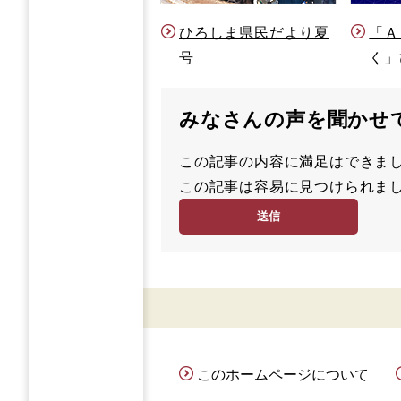
ひろしま県民だより夏
「Ａ
号
く」
みなさんの声を聞かせ
この記事の内容に満足はでき
満
この記事は容易に見つけられ
足
容
度
易
度
このホームページについて