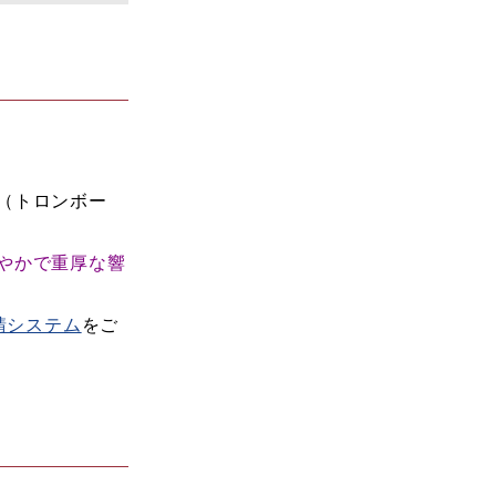
（トロンボー
やかで重厚な響
請システム
をご