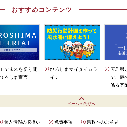
おすすめコンテンツ
Ｉで未来を切り開
ひろしまマイタイムラ
広島県
ひろしま宣言
イン
で、鞆
係る寄
ページの先頭へ
個人情報の取扱い
免責事項
県政へのご意見