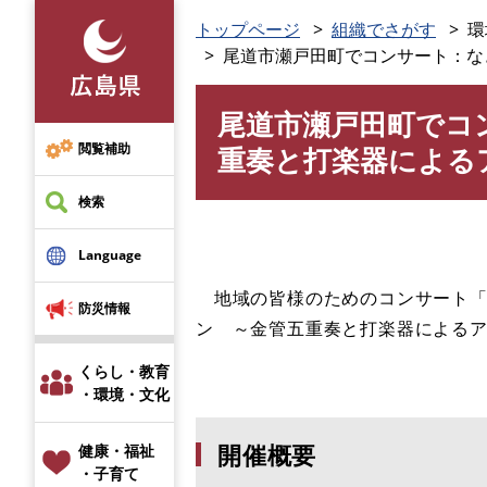
ペ
トップページ
組織でさがす
環
ー
尾道市瀬戸田町でコンサート：な
ジ
の
尾道市瀬戸田町でコ
先
本
頭
文
閲覧補助
重奏と打楽器による
で
す
検索
。
Language
地域の皆様のためのコンサート「
防災情報
ン ～金管五重奏と打楽器による
くらし・教育
・環境・文化
開催概要
健康・福祉
・子育て