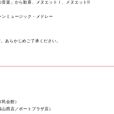
音楽」から歓喜、メヌエットＩ、メヌエットII
ーンミュージック・メドレー
す。あらかじめご了承ください。
市民会館）
福山西店／ポートプラザ店）