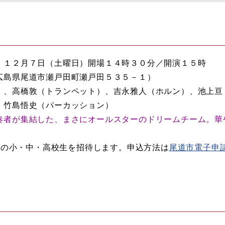
）１２月７日（土曜日）開場１４時３０分／開演１５時
広島県尾道市瀬戸田町瀬戸田５３５－１）
）、高橋敦（トランペット）、吉永雅人（ホルン）、池上亘
、竹島悟史（パーカッション）
奏者が集結した、まさにオールスターのドリームチーム。華
市内の小・中・高校生を招待します。申込方法は
尾道市電子申