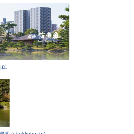
jp)
(shukkeien.jp)