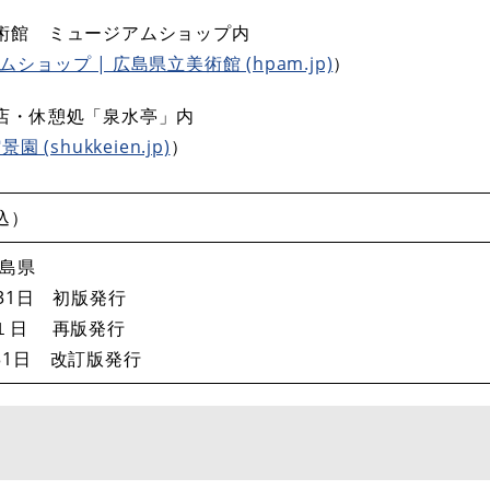
術館 ミュージアムショップ内
ショップ | 広島県立美術館 (hpam.jp)
）
店・休憩処「泉水亭」内
園 (shukkeien.jp)
）
税込）
島県
31日 初版発行
１日 再版発行
31日 改訂版発行