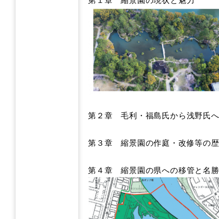
第２章 毛利・福島氏から浅野氏
第３章 縮景園の作庭・改修等の
第４章 縮景園の県への移管と名