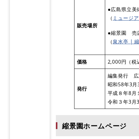
●広島県立美
（
ミュージアム
販売場所
●縮景園 売
（
泉水亭 | 縮景
価格
2,000円（
編集発行 広
昭和58年3月
発行
平成８年8月
令和３年3月
縮景園ホームページ