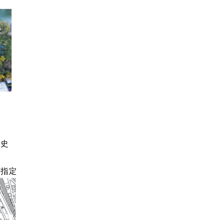
へ
歴史
勝指定