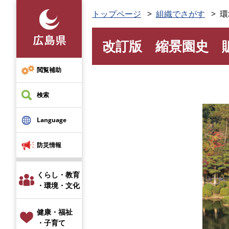
ペ
トップページ
組織でさがす
環
ー
ジ
改訂版 縮景園史 
の
本
先
文
頭
閲覧補助
で
す
検索
。
Language
防災情報
くらし・教育
・環境・文化
健康・福祉
・子育て