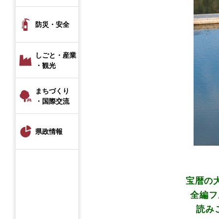
防災・安全
しごと・産業
・観光
まちづくり
・国際交流
県政情報
宝暦の
全編フ
読み