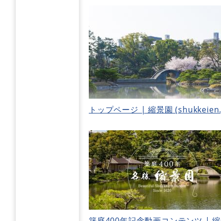
トップページ | 縮景園 (shukkeien.
築庭400年記念動画コンテンツ | 縮景園 