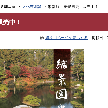
このページの本文へ
境県民局
文化芸術課
改訂版 縮景園史 販売中！
販売中！
印刷用ページを表示する
掲載日