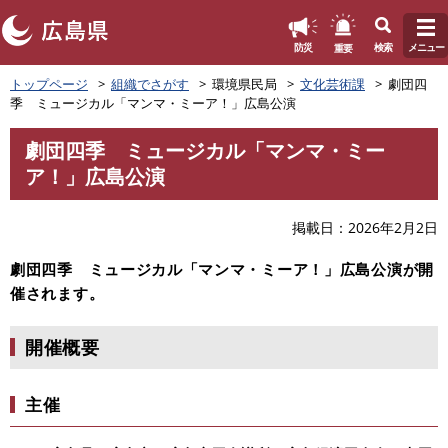
このページの本文へ
重要
防災
検索
メニュー
ペ
トップページ
組織でさがす
環境県民局
文化芸術課
劇団四
ー
季 ミュージカル「マンマ・ミーア！」広島公演
ジ
の
劇団四季 ミュージカル「マンマ・ミー
先
本
ア！」広島公演
頭
文
で
す
掲載日
2026年2月2日
。
劇団四季 ミュージカル「マンマ・ミーア！」広島公演が開
催されます。
開催概要
主催