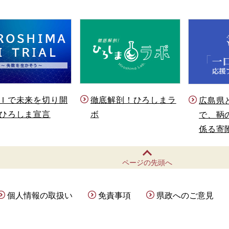
Ｉで未来を切り開
徹底解剖！ひろしまラ
広島県
ひろしま宣言
ボ
で、鞆
係る寄
ページの先頭へ
個人情報の取扱い
免責事項
県政へのご意見