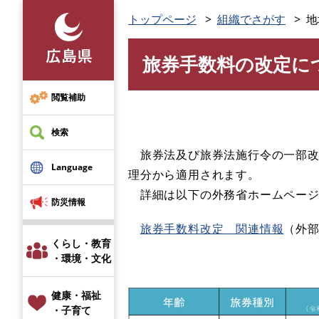
ペ
トップページ
組織でさがす
地
ー
ジ
旅券手数料の改定に
の
本
先
文
頭
閲覧補助
で
す
検索
。
旅券法及び旅券法施行令の一部改正
Language
理分から適用されます。
詳細は以下の外務省ホームページ
防災情報
旅券手数料改定 関連情報
（外
くらし・教育
・環境・文化
健康・福祉
・子育て