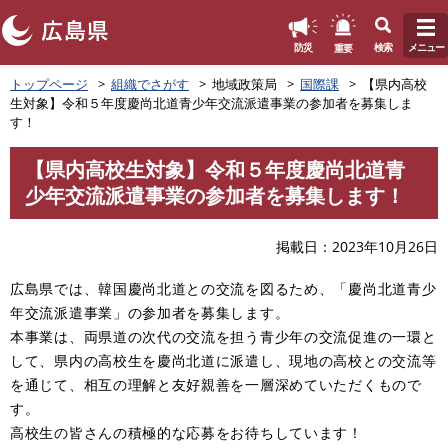
このページの本文へ
重要
防災
検索
メニュー
ペ
トップページ
組織でさがす
地域政策局
国際課
【県内高校
ー
生対象】令和５年度慶尚北道青少年交流派遣事業の参加者を募集しま
ジ
す！
の
先
【県内高校生対象】令和５年度慶尚北道青
頭
本
少年交流派遣事業の参加者を募集します！
で
文
す
。
掲載日
2023年10月26日
広島県では、韓国慶尚北道との交流を図るため、「慶尚北道青少
年交流派遣事業」の参加者を募集します。
本事業は、両県道の次代の交流を担う青少年の交流促進の一環と
して、県内の高校生を慶尚北道に派遣し、現地の高校との交流等
を通じて、相互の理解と友好親善を一層深めていただくもので
す。
高校生の皆さんの積極的な応募をお待ちしています！