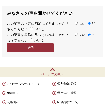
みなさんの声を聞かせてください
この記事の内容に満足はできましたか？
満
はい
ど
ちらでもない
足
いいえ
この記事は容易に見つけられましたか？
度
容
はい
ど
ちらでもない
易
いいえ
度
ページの先頭へ
このホームページについて
個人情報の取扱い
免責事項
県政へのご意見
関連機関
RSS配信について