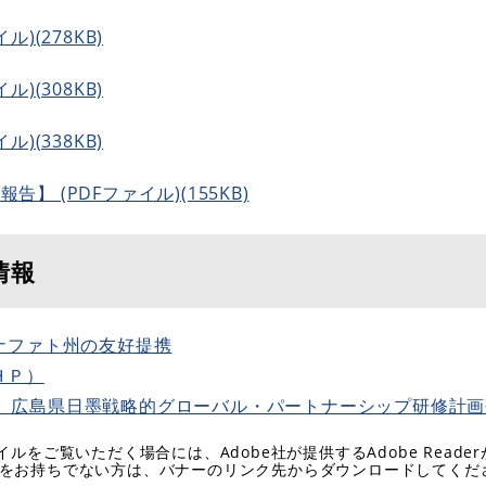
ル)(278KB)
ル)(308KB)
ル)(338KB)
】 (PDFファイル)(155KB)
情報
ナファト州の友好提携
ＨＰ）
者募集 広島県日墨戦略的グローバル・パートナーシップ研修計
イルをご覧いただく場合には、Adobe社が提供するAdobe Reade
eaderをお持ちでない方は、バナーのリンク先からダウンロードしてく