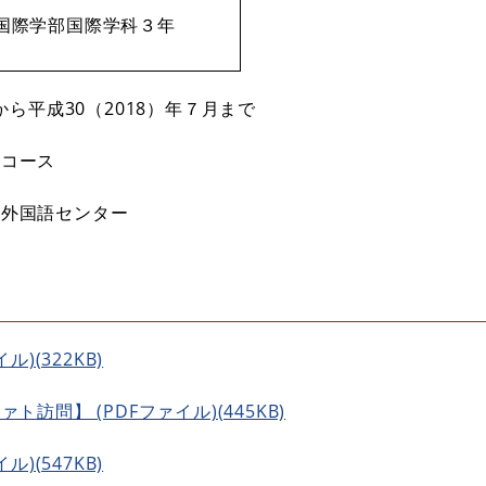
国際学部国際学科３年
から平成30（2018）年７月まで
化コース
属外国語センター
ル)(322KB)
ト訪問】 (PDFファイル)(445KB)
ル)(547KB)