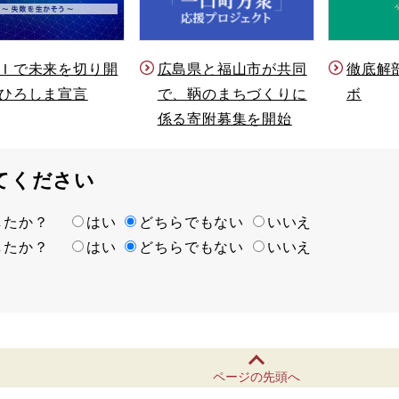
Ｉで未来を切り開
徹底解
広島県と福山市が共同
ひろしま宣言
ボ
で、鞆のまちづくりに
係る寄附募集を開始
てください
ましたか？
はい
どちらでもない
いいえ
ましたか？
はい
どちらでもない
いいえ
ページの先頭へ