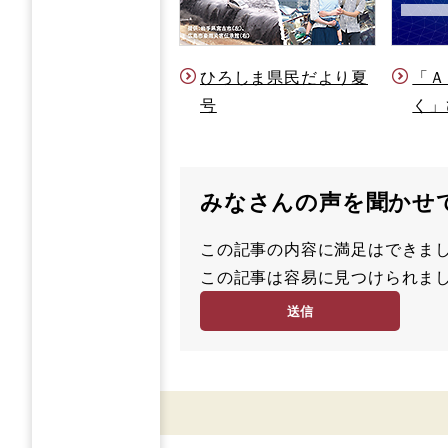
ひろしま県民だより夏
「Ａ
号
く」
みなさんの声を聞かせ
この記事の内容に満足はでき
満
この記事は容易に見つけられ
足
容
度
易
度