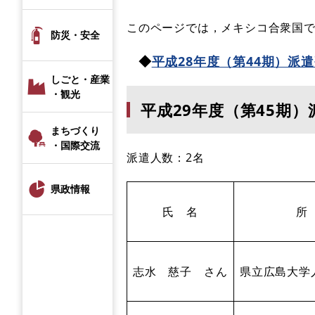
このページでは，メキシコ合衆国で
防災・安全
◆
平成28年度（第44期）派
しごと・産業
・観光
平成29年度（第45期
まちづくり
・国際交流
派遣人数：2名
県政情報
氏 名
所
志水 慈子 さん
県立広島大学