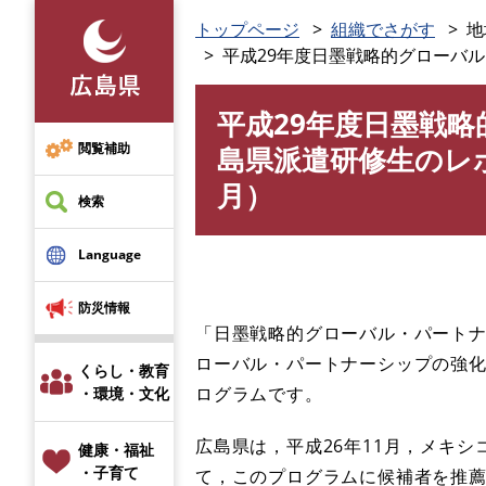
ペ
トップページ
組織でさがす
地
ー
平成29年度日墨戦略的グローバル
ジ
の
平成29年度日墨戦
先
本
頭
文
閲覧補助
島県派遣研修生のレポ
で
月）
す
検索
。
Language
防災情報
「日墨戦略的グローバル・パート
ローバル・パートナーシップの強化
くらし・教育
ログラムです。
・環境・文化
広島県は，平成26年11月，メキ
健康・福祉
・子育て
て，このプログラムに候補者を推薦