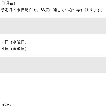
１日現在）
用予定月の末日現在で、33歳に達していない者に限ります。
月７日（水曜日）
月４日（金曜日）
で
募集課）