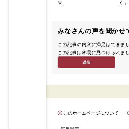
号
く」
みなさんの声を聞かせ
この記事の内容に満足はでき
満
この記事は容易に見つけられ
足
容
度
易
度
このホームページについて
広島県庁