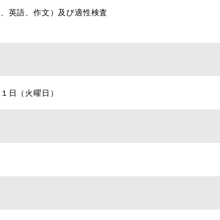
学、英語、作文）及び適性検査
査
月１日（火曜日）