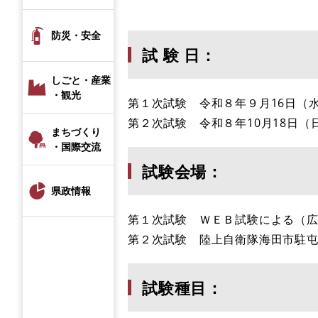
防災・安全
試 験 日：
しごと・産業
・観光
第１次試験 令和８年９月16日（
第２次試験 令和８年10月18日
まちづくり
・国際交流
試験会場：
県政情報
第１次試験 ＷＥＢ試験による（広
第２次試験 陸上自衛隊海田市駐
試験種目：