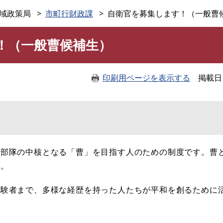
このページの本文へ
域政策局
市町行財政課
自衛官を募集します！（一般曹
！（一般曹候補生）
印刷用ページを表示する
掲載日
各部隊の中核となる「曹」を目指す人のための制度です。曹
ト。
経験者まで、多様な経歴を持った人たちが平和を創るために