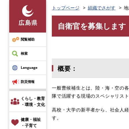
ペ
トップページ
組織でさがす
地
ー
ジ
自衛官を募集します
の
本
先
文
頭
閲覧補助
で
す
検索
。
概要：
Language
防災情報
一般曹候補生とは、陸・海・空の
隊で活躍する現場のスペシャリス
くらし・教育
・環境・文化
高校・大学の新卒者から、社会人
す。
健康・福祉
・子育て